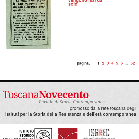
vengono mai da
sole
pagina:
1
2
3
4
5
6
...
62
promosso dalla rete toscana degli
Istituti per la Storia della Resistenza e dell'età contemporanea