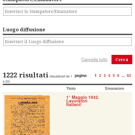
Luogo diffusione
Cerca
1222 risultati
pagina:
1
2
3
4
5
6
...
62
(visualizzati da 1
a 20)
Titolo
Emanatore
1° Maggio 1932.
Lavoratori
Italiani!