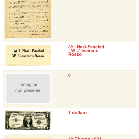
/\/\ I Nazi-Fascisti
- W L' Esercito
Rosso
0
1 dollaro
10 Giugno 1924 -