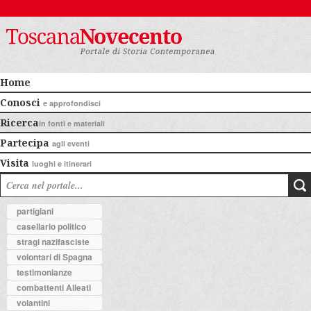
Home
Conosci
e approfondisci
Ricerca
in fonti e materiali
Partecipa
agli eventi
Visita
luoghi e itinerari
partigiani
casellario politico
stragi nazifasciste
volontari di Spagna
testimonianze
combattenti Alleati
volantini