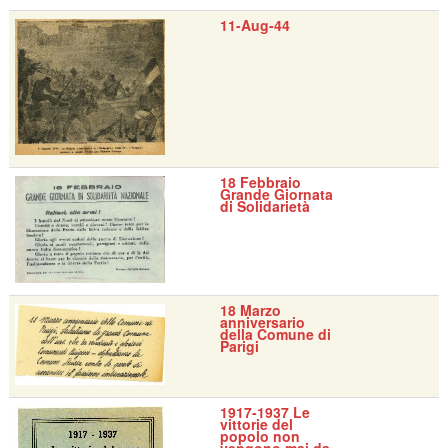
11-Aug-44
18 Febbraio
Grande Giornata
di Solidarietà
18 Marzo
anniversario
della Comune di
Parigi
1917-1937 Le
vittorie del
popolo non