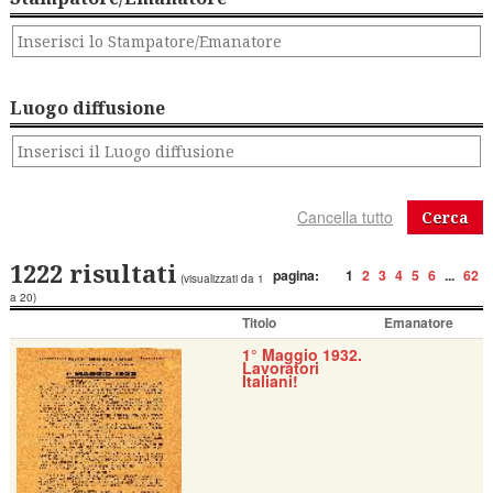
Luogo diffusione
Cerca
1222 risultati
pagina:
1
2
3
4
5
6
...
62
(visualizzati da 1
a 20)
Titolo
Emanatore
1° Maggio 1932.
Lavoratori
Italiani!