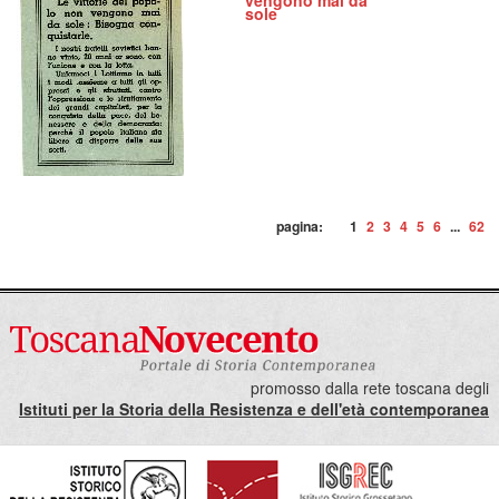
vengono mai da
sole
pagina:
1
2
3
4
5
6
...
62
promosso dalla rete toscana degli
Istituti per la Storia della Resistenza e dell'età contemporanea