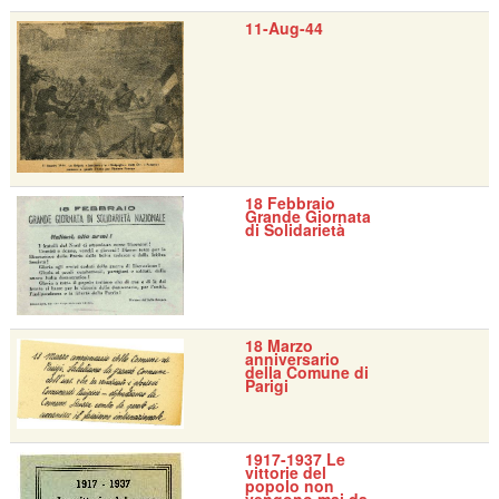
11-Aug-44
18 Febbraio
Grande Giornata
di Solidarietà
18 Marzo
anniversario
della Comune di
Parigi
1917-1937 Le
vittorie del
popolo non