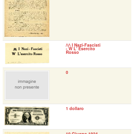
/\/\ I Nazi-Fascisti
- W L' Esercito
Rosso
0
1 dollaro
10 Giugno 1924 -