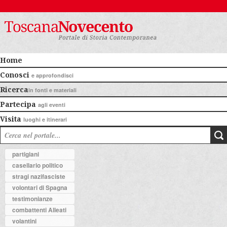
Home
Conosci
e approfondisci
Ricerca
in fonti e materiali
Partecipa
agli eventi
Visita
luoghi e itinerari
partigiani
casellario politico
stragi nazifasciste
volontari di Spagna
testimonianze
combattenti Alleati
volantini