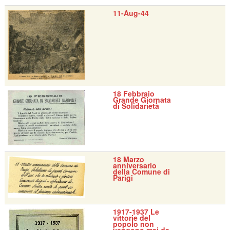
11-Aug-44
18 Febbraio
Grande Giornata
di Solidarietà
18 Marzo
anniversario
della Comune di
Parigi
1917-1937 Le
vittorie del
popolo non