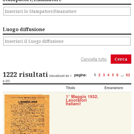
Luogo diffusione
Cerca
1222 risultati
pagina:
1
2
3
4
5
6
...
62
(visualizzati da 1
a 20)
Titolo
Emanatore
1° Maggio 1932.
Lavoratori
Italiani!