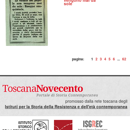
vengono mai da
sole
pagina:
1
2
3
4
5
6
...
62
promosso dalla rete toscana degli
Istituti per la Storia della Resistenza e dell'età contemporanea