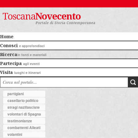
Home
Conosci
e approfondisci
Ricerca
in fonti e materiali
Partecipa
agli eventi
Visita
luoghi e itinerari
partigiani
casellario politico
stragi nazifasciste
volontari di Spagna
testimonianze
combattenti Alleati
volantini