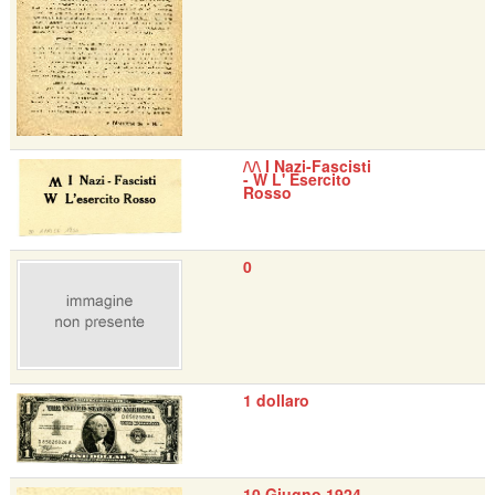
/\/\ I Nazi-Fascisti
- W L' Esercito
Rosso
0
1 dollaro
10 Giugno 1924 -