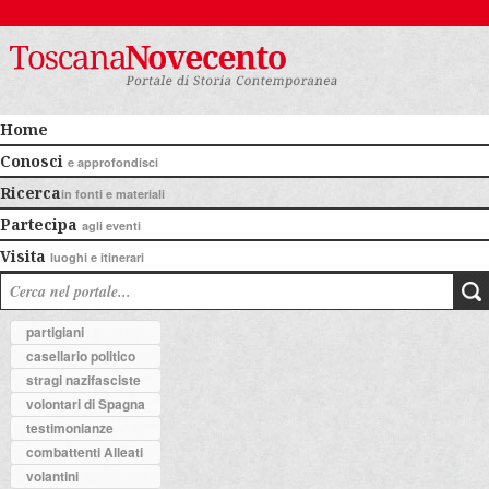
Home
Conosci
e approfondisci
Ricerca
in fonti e materiali
Partecipa
agli eventi
Visita
luoghi e itinerari
partigiani
casellario politico
stragi nazifasciste
volontari di Spagna
testimonianze
combattenti Alleati
volantini