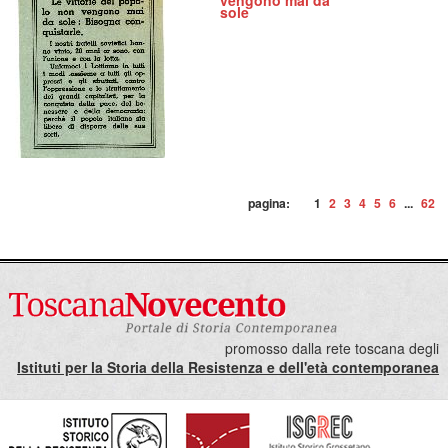
vengono mai da
sole
pagina:
1
2
3
4
5
6
...
62
promosso dalla rete toscana degli
Istituti per la Storia della Resistenza e dell'età contemporanea