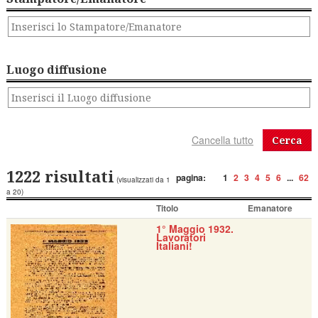
Luogo diffusione
Cerca
1222 risultati
pagina:
1
2
3
4
5
6
...
62
(visualizzati da 1
a 20)
Titolo
Emanatore
1° Maggio 1932.
Lavoratori
Italiani!