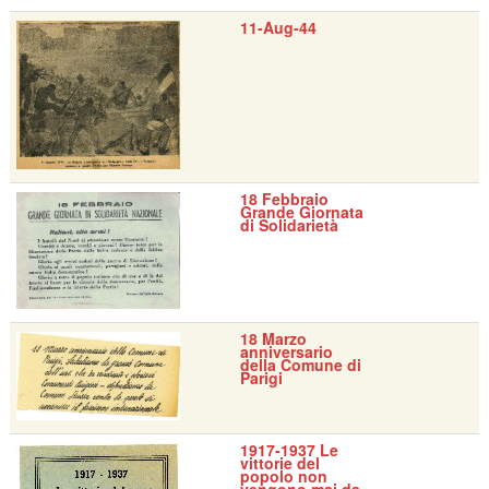
11-Aug-44
18 Febbraio
Grande Giornata
di Solidarietà
18 Marzo
anniversario
della Comune di
Parigi
1917-1937 Le
vittorie del
popolo non