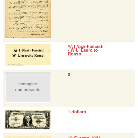
/\/\ I Nazi-Fascisti
- W L' Esercito
Rosso
0
1 dollaro
10 Giugno 1924 -