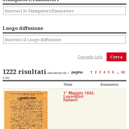
Luogo diffusione
Cerca
1222 risultati
pagina:
1
2
3
4
5
6
...
62
(visualizzati da 1
a 20)
Titolo
Emanatore
1° Maggio 1932.
Lavoratori
Italiani!