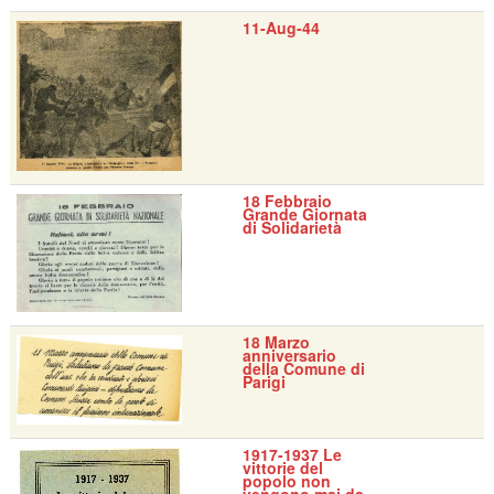
11-Aug-44
18 Febbraio
Grande Giornata
di Solidarietà
18 Marzo
anniversario
della Comune di
Parigi
1917-1937 Le
vittorie del
popolo non