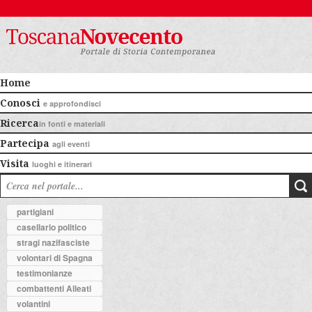
Home
Conosci
e approfondisci
Ricerca
in fonti e materiali
Partecipa
agli eventi
Visita
luoghi e itinerari
partigiani
casellario politico
stragi nazifasciste
volontari di Spagna
testimonianze
combattenti Alleati
volantini