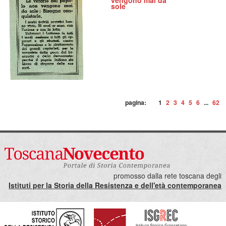
vengono mai da
sole
pagina:
1
2
3
4
5
6
...
62
promosso dalla rete toscana degli
Istituti per la Storia della Resistenza e dell'età contemporanea