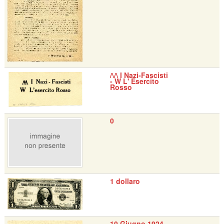
/\/\ I Nazi-Fascisti
- W L' Esercito
Rosso
0
1 dollaro
10 Giugno 1924 -