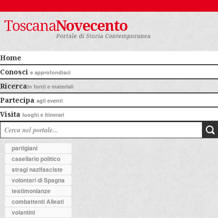
Home
Conosci
e approfondisci
Ricerca
in fonti e materiali
Partecipa
agli eventi
Visita
luoghi e itinerari
partigiani
casellario politico
stragi nazifasciste
volontari di Spagna
testimonianze
combattenti Alleati
volantini