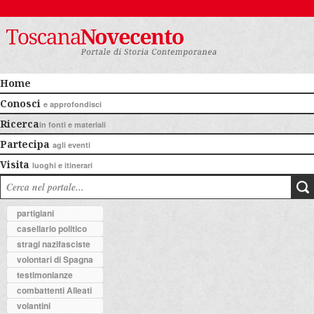
Home
Conosci
e approfondisci
Ricerca
in fonti e materiali
Partecipa
agli eventi
Visita
luoghi e itinerari
partigiani
casellario politico
stragi nazifasciste
volontari di Spagna
testimonianze
combattenti Alleati
volantini