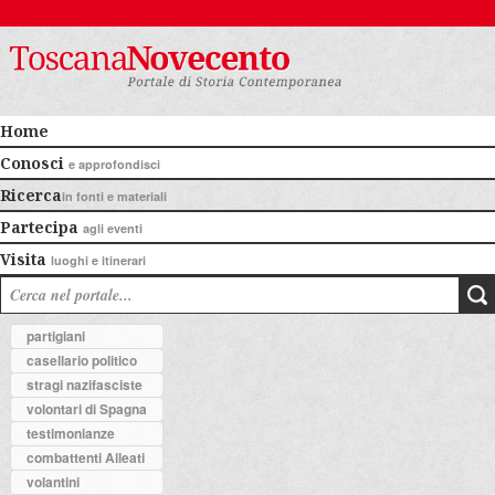
Home
Conosci
e approfondisci
Ricerca
in fonti e materiali
Partecipa
agli eventi
Visita
luoghi e itinerari
partigiani
casellario politico
stragi nazifasciste
volontari di Spagna
testimonianze
combattenti Alleati
volantini