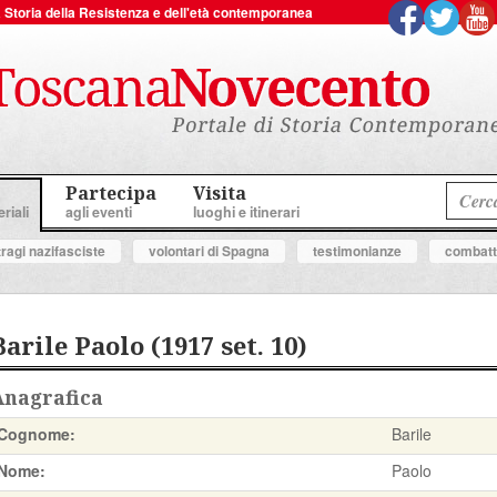
 la Storia della Resistenza e dell'età contemporanea
Partecipa
Visita
riali
agli eventi
luoghi e itinerari
tragi nazifasciste
volontari di Spagna
testimonianze
combatte
Barile Paolo (1917 set. 10)
Anagrafica
Cognome:
Barile
Nome:
Paolo