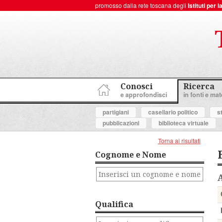
promosso dalla rete toscana degli
Istituti per
ToscanaNovecento Portale di Storia Contemporanea
Conosci
Ricerca
e approfondisci
in fonti e mate
partigiani
casellario politico
s
pubblicazioni
biblioteca virtuale
Torna ai risultati
Cognome e Nome
Qualifica