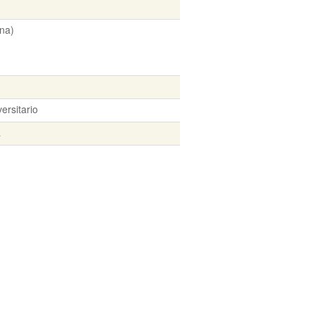
na)
ersitario
a