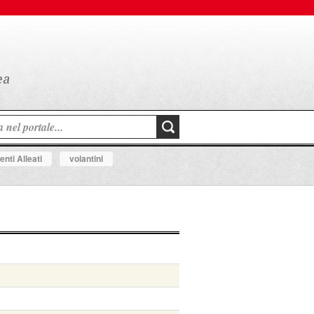
nti Alleati
volantini