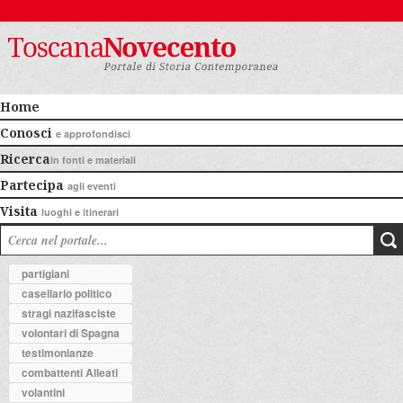
Home
Conosci
e approfondisci
Ricerca
in fonti e materiali
Partecipa
agli eventi
Visita
luoghi e itinerari
partigiani
casellario politico
stragi nazifasciste
volontari di Spagna
testimonianze
combattenti Alleati
volantini