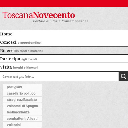
Home
Conosci
e approfondisci
Ricerca
in fonti e materiali
Partecipa
agli eventi
Visita
luoghi e itinerari
partigiani
casellario politico
stragi nazifasciste
volontari di Spagna
testimonianze
combattenti Alleati
volantini