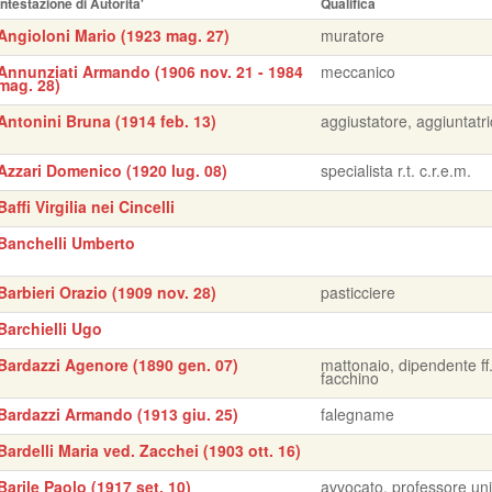
Intestazione di Autorita'
Qualifica
Angioloni Mario (1923 mag. 27)
muratore
Annunziati Armando (1906 nov. 21 - 1984
meccanico
mag. 28)
Antonini Bruna (1914 feb. 13)
aggiustatore, aggiuntatr
Azzari Domenico (1920 lug. 08)
specialista r.t. c.r.e.m.
Baffi Virgilia nei Cincelli
Banchelli Umberto
Barbieri Orazio (1909 nov. 28)
pasticciere
Barchielli Ugo
Bardazzi Agenore (1890 gen. 07)
mattonaio, dipendente ff.
facchino
Bardazzi Armando (1913 giu. 25)
falegname
Bardelli Maria ved. Zacchei (1903 ott. 16)
Barile Paolo (1917 set. 10)
avvocato, professore uni