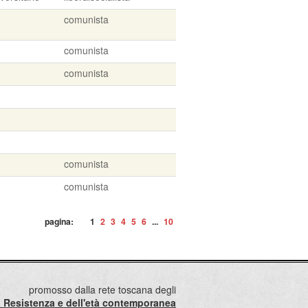
comunista
comunista
comunista
comunista
comunista
pagina:
1
2
3
4
5
6
...
10
promosso dalla rete toscana degli
lla Resistenza e dell'età contemporanea