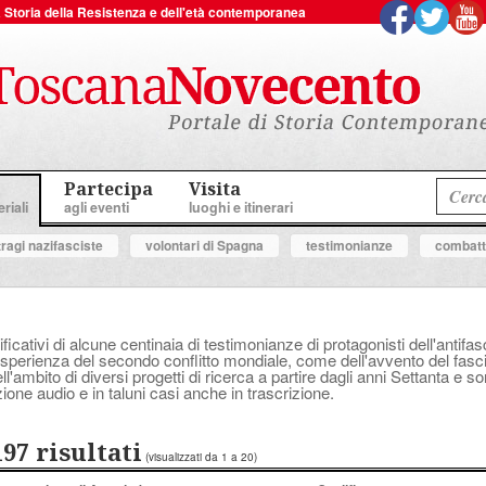
 la Storia della Resistenza e dell'età contemporanea
Partecipa
Visita
riali
agli eventi
luoghi e itinerari
tragi nazifasciste
volontari di Spagna
testimonianze
combatte
ificativi di alcune centinaia di testimonianze di protagonisti dell'anti
perienza del secondo conflitto mondiale, come dell'avvento del fascis
'ambito di diversi progetti di ricerca a partire dagli anni Settanta e s
ione audio e in taluni casi anche in trascrizione.
197 risultati
(visualizzati da 1 a 20)