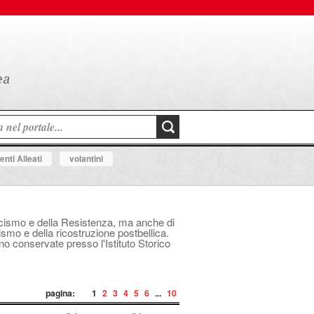
nti Alleati
volantini
fascismo e della Resistenza, ma anche di
mo e della ricostruzione postbellica.
ono conservate presso l'Istituto Storico
pagina:
1
2
3
4
5
6
...
10