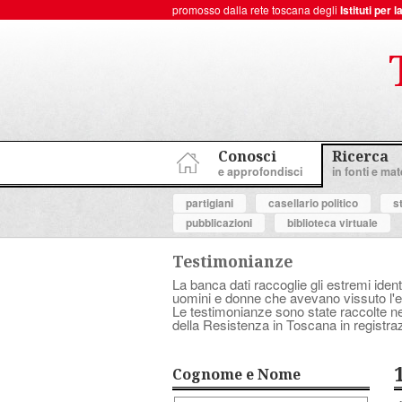
promosso dalla rete toscana degli
Istituti per
ToscanaNovecento Portale di Storia Contemporanea
Conosci
Ricerca
e approfondisci
in fonti e mate
partigiani
casellario politico
s
pubblicazioni
biblioteca virtuale
Testimonianze
La banca dati raccoglie gli estremi ident
uomini e donne che avevano vissuto l'es
Le testimonianze sono state raccolte nell
della Resistenza in Toscana in registraz
Cognome e Nome