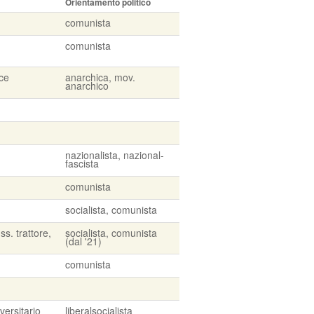
Orientamento politico
comunista
comunista
ice
anarchica, mov.
anarchico
nazionalista, nazional-
fascista
comunista
socialista, comunista
ss. trattore,
socialista, comunista
(dal '21)
comunista
versitario
liberalsocialista