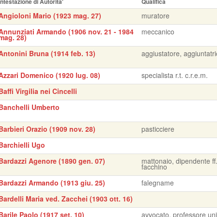
Intestazione di Autorita'
Qualifica
Angioloni Mario (1923 mag. 27)
muratore
Annunziati Armando (1906 nov. 21 - 1984
meccanico
mag. 28)
Antonini Bruna (1914 feb. 13)
aggiustatore, aggiuntatr
Azzari Domenico (1920 lug. 08)
specialista r.t. c.r.e.m.
Baffi Virgilia nei Cincelli
Banchelli Umberto
Barbieri Orazio (1909 nov. 28)
pasticciere
Barchielli Ugo
Bardazzi Agenore (1890 gen. 07)
mattonaio, dipendente ff.
facchino
Bardazzi Armando (1913 giu. 25)
falegname
Bardelli Maria ved. Zacchei (1903 ott. 16)
Barile Paolo (1917 set. 10)
avvocato, professore uni