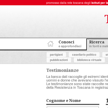
promosso dalla rete toscana degli
Istituti per
ToscanaNovecento Portale di Storia Contemporanea
Conosci
Ricerca
e approfondisci
in fonti e mate
partigiani
casellario politico
s
pubblicazioni
biblioteca virtuale
Testimonianze
La banca dati raccoglie gli estremi ident
uomini e donne che avevano vissuto l'es
Le testimonianze sono state raccolte nell
della Resistenza in Toscana in registraz
Cognome e Nome