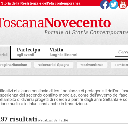
 la Storia della Resistenza e dell'età contemporanea
Partecipa
Visita
riali
agli eventi
luoghi e itinerari
tragi nazifasciste
volontari di Spagna
testimonianze
combatte
ificativi di alcune centinaia di testimonianze di protagonisti dell'anti
perienza del secondo conflitto mondiale, come dell'avvento del fascis
'ambito di diversi progetti di ricerca a partire dagli anni Settanta e s
ione audio e in taluni casi anche in trascrizione.
197 risultati
(visualizzati da 1 a 20)