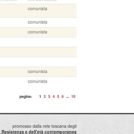
comunista
comunista
comunista
comunista
comunista
pagina:
1
2
3
4
5
6
...
10
promosso dalla rete toscana degli
lla Resistenza e dell'età contemporanea