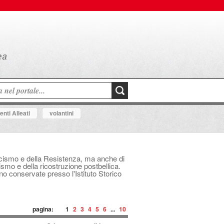
nti Alleati
volantini
fascismo e della Resistenza, ma anche di
mo e della ricostruzione postbellica.
ono conservate presso l'Istituto Storico
pagina:
1
2
3
4
5
6
...
10