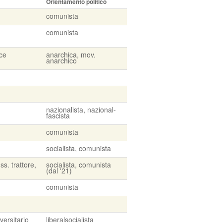
Orientamento politico
comunista
comunista
ice
anarchica, mov.
anarchico
nazionalista, nazional-
fascista
comunista
socialista, comunista
ss. trattore,
socialista, comunista
(dal '21)
comunista
versitario
liberalsocialista