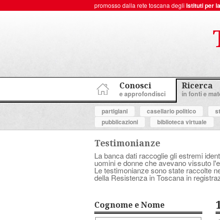
promosso dalla rete toscana degli
Istituti per
ToscanaNovecento Portale di Storia Contemporanea
Conosci
Ricerca
e approfondisci
in fonti e mate
partigiani
casellario politico
s
pubblicazioni
biblioteca virtuale
Testimonianze
La banca dati raccoglie gli estremi ident
uomini e donne che avevano vissuto l'es
Le testimonianze sono state raccolte nell
della Resistenza in Toscana in registraz
Cognome e Nome