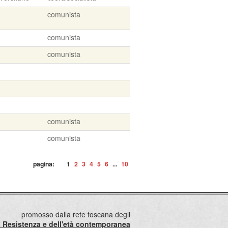
comunista
comunista
comunista
comunista
comunista
pagina:
1
2
3
4
5
6
...
10
promosso dalla rete toscana degli
lla Resistenza e dell'età contemporanea