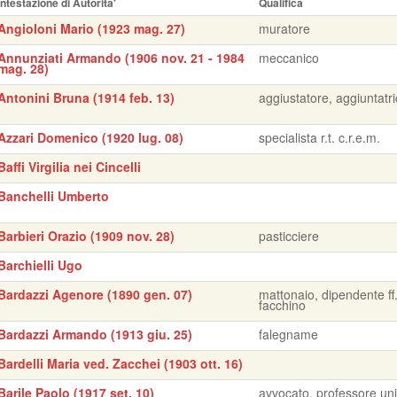
Intestazione di Autorita'
Qualifica
Angioloni Mario (1923 mag. 27)
muratore
Annunziati Armando (1906 nov. 21 - 1984
meccanico
mag. 28)
Antonini Bruna (1914 feb. 13)
aggiustatore, aggiuntatr
Azzari Domenico (1920 lug. 08)
specialista r.t. c.r.e.m.
Baffi Virgilia nei Cincelli
Banchelli Umberto
Barbieri Orazio (1909 nov. 28)
pasticciere
Barchielli Ugo
Bardazzi Agenore (1890 gen. 07)
mattonaio, dipendente ff.
facchino
Bardazzi Armando (1913 giu. 25)
falegname
Bardelli Maria ved. Zacchei (1903 ott. 16)
Barile Paolo (1917 set. 10)
avvocato, professore uni