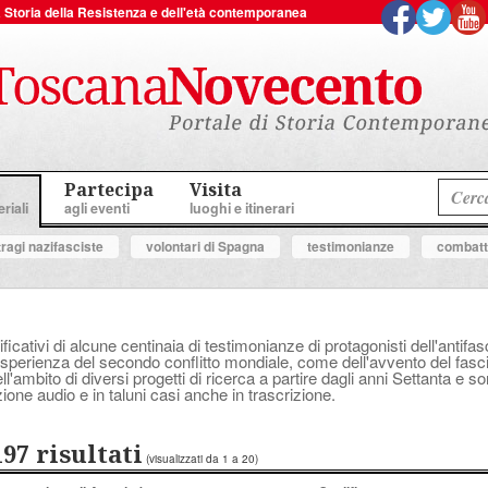
 la Storia della Resistenza e dell'età contemporanea
Partecipa
Visita
riali
agli eventi
luoghi e itinerari
tragi nazifasciste
volontari di Spagna
testimonianze
combatte
ificativi di alcune centinaia di testimonianze di protagonisti dell'anti
perienza del secondo conflitto mondiale, come dell'avvento del fascis
'ambito di diversi progetti di ricerca a partire dagli anni Settanta e s
ione audio e in taluni casi anche in trascrizione.
197 risultati
(visualizzati da 1 a 20)