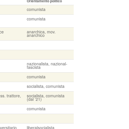
Orientamento politico
comunista
comunista
ice
anarchica, mov.
anarchico
nazionalista, nazional-
fascista
comunista
socialista, comunista
ss. trattore,
socialista, comunista
(dal '21)
comunista
versitario
liberalsocialista