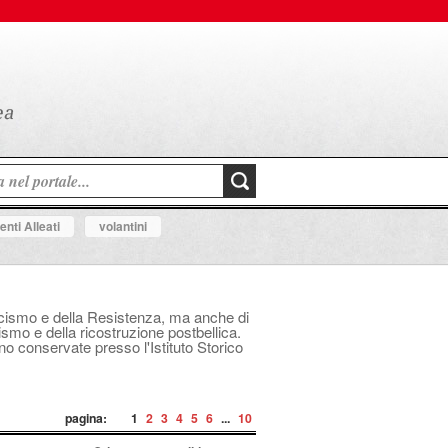
nti Alleati
volantini
fascismo e della Resistenza, ma anche di
mo e della ricostruzione postbellica.
ono conservate presso l'Istituto Storico
pagina:
1
2
3
4
5
6
...
10