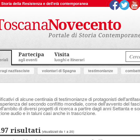
 la Storia della Resistenza e dell'età contemporanea
Partecipa
Visita
riali
agli eventi
luoghi e itinerari
tragi nazifasciste
volontari di Spagna
testimonianze
combatte
ificativi di alcune centinaia di testimonianze di protagonisti dell'anti
perienza del secondo conflitto mondiale, come dell'avvento del fascis
'ambito di diversi progetti di ricerca a partire dagli anni Settanta e s
ione audio e in taluni casi anche in trascrizione.
197 risultati
(visualizzati da 1 a 20)