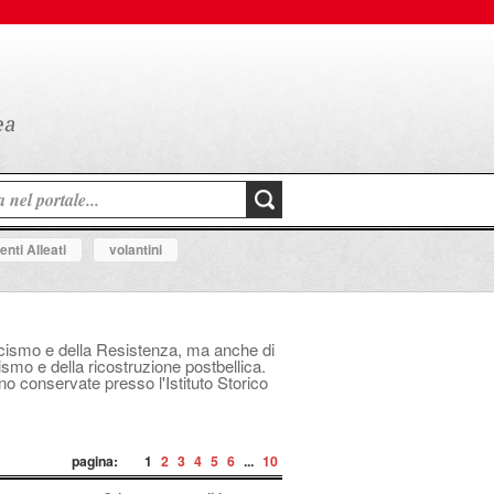
nti Alleati
volantini
fascismo e della Resistenza, ma anche di
mo e della ricostruzione postbellica.
ono conservate presso l'Istituto Storico
pagina:
1
2
3
4
5
6
...
10