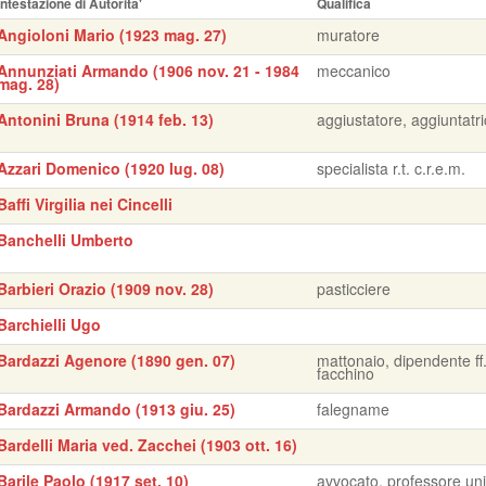
Intestazione di Autorita'
Qualifica
Angioloni Mario (1923 mag. 27)
muratore
Annunziati Armando (1906 nov. 21 - 1984
meccanico
mag. 28)
Antonini Bruna (1914 feb. 13)
aggiustatore, aggiuntatr
Azzari Domenico (1920 lug. 08)
specialista r.t. c.r.e.m.
Baffi Virgilia nei Cincelli
Banchelli Umberto
Barbieri Orazio (1909 nov. 28)
pasticciere
Barchielli Ugo
Bardazzi Agenore (1890 gen. 07)
mattonaio, dipendente ff.
facchino
Bardazzi Armando (1913 giu. 25)
falegname
Bardelli Maria ved. Zacchei (1903 ott. 16)
Barile Paolo (1917 set. 10)
avvocato, professore uni