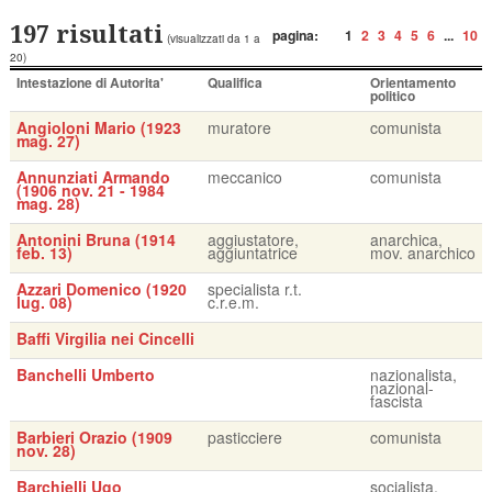
197 risultati
pagina:
1
2
3
4
5
6
...
10
(visualizzati da 1 a
20)
Intestazione di Autorita'
Qualifica
Orientamento
politico
Angioloni Mario (1923
muratore
comunista
mag. 27)
Annunziati Armando
meccanico
comunista
(1906 nov. 21 - 1984
mag. 28)
Antonini Bruna (1914
aggiustatore,
anarchica,
feb. 13)
aggiuntatrice
mov. anarchico
Azzari Domenico (1920
specialista r.t.
lug. 08)
c.r.e.m.
Baffi Virgilia nei Cincelli
Banchelli Umberto
nazionalista,
nazional-
fascista
Barbieri Orazio (1909
pasticciere
comunista
nov. 28)
Barchielli Ugo
socialista,