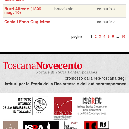
Burri Alfredo (1896
bracciante
comunista
mag. 10)
Cacioli Ermo Guglielmo
comunista
pagina:
1
2
3
4
5
6
...
10
promosso dalla rete toscana degli
Istituti per la Storia della Resistenza e dell'età contemporanea