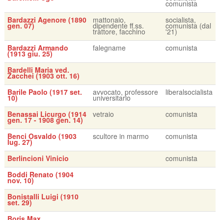
comunista
Bardazzi Agenore (1890
mattonaio,
socialista,
gen. 07)
dipendente ff.ss.
comunista (dal
trattore, facchino
'21)
Bardazzi Armando
falegname
comunista
(1913 giu. 25)
Bardelli Maria ved.
Zacchei (1903 ott. 16)
Barile Paolo (1917 set.
avvocato, professore
liberalsocialista
10)
universitario
Benassai Licurgo (1914
vetraio
comunista
gen. 17 - 1908 gen. 14)
Benci Osvaldo (1903
scultore in marmo
comunista
lug. 27)
Berlincioni Vinicio
comunista
Boddi Renato (1904
nov. 10)
Bonistalli Luigi (1910
set. 29)
Boris Max