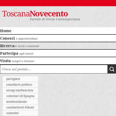
Home
Conosci
e approfondisci
Ricerca
in fonti e materiali
Partecipa
agli eventi
Visita
luoghi e itinerari
partigiani
casellario politico
stragi nazifasciste
volontari di Spagna
testimonianze
combattenti Alleati
volantini