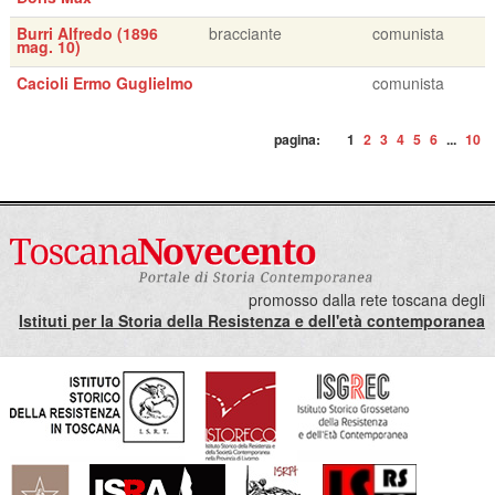
Burri Alfredo (1896
bracciante
comunista
mag. 10)
Cacioli Ermo Guglielmo
comunista
pagina:
1
2
3
4
5
6
...
10
promosso dalla rete toscana degli
Istituti per la Storia della Resistenza e dell'età contemporanea