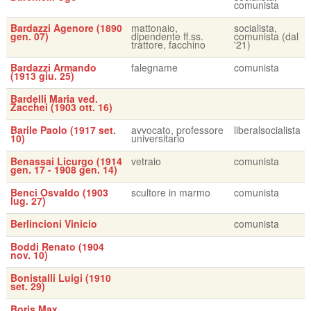
comunista
Bardazzi Agenore (1890
mattonaio,
socialista,
gen. 07)
dipendente ff.ss.
comunista (dal
trattore, facchino
'21)
Bardazzi Armando
falegname
comunista
(1913 giu. 25)
Bardelli Maria ved.
Zacchei (1903 ott. 16)
Barile Paolo (1917 set.
avvocato, professore
liberalsocialista
10)
universitario
Benassai Licurgo (1914
vetraio
comunista
gen. 17 - 1908 gen. 14)
Benci Osvaldo (1903
scultore in marmo
comunista
lug. 27)
Berlincioni Vinicio
comunista
Boddi Renato (1904
nov. 10)
Bonistalli Luigi (1910
set. 29)
Boris Max