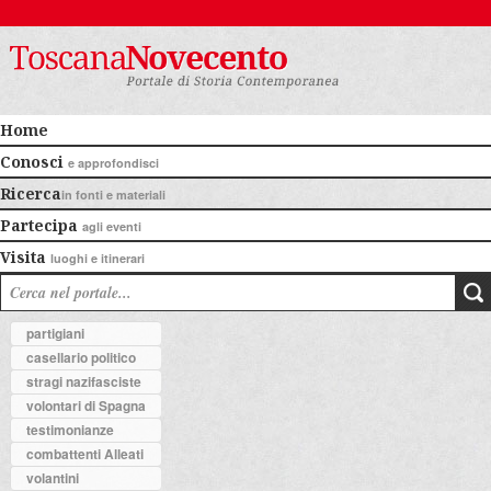
Home
Conosci
e approfondisci
Ricerca
in fonti e materiali
Partecipa
agli eventi
Visita
luoghi e itinerari
partigiani
casellario politico
stragi nazifasciste
volontari di Spagna
testimonianze
combattenti Alleati
volantini