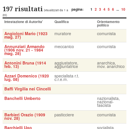
197 risultati
pagina:
1
2
3
4
5
6
...
10
(visualizzati da 1 a
20)
Intestazione di Autorita'
Qualifica
Orientamento
politico
Angioloni Mario (1923
muratore
comunista
mag. 27)
Annunziati Armando
meccanico
comunista
(1906 nov. 21 - 1984
mag. 28)
Antonini Bruna (1914
aggiustatore,
anarchica,
feb. 13)
aggiuntatrice
mov. anarchico
Azzari Domenico (1920
specialista r.t.
lug. 08)
c.r.e.m.
Baffi Virgilia nei Cincelli
Banchelli Umberto
nazionalista,
nazional-
fascista
Barbieri Orazio (1909
pasticciere
comunista
nov. 28)
Barchielli Ugo
socialista,