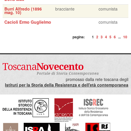
Burri Alfredo (1896
bracciante
comunista
mag. 10)
Cacioli Ermo Guglielmo
comunista
pagina:
1
2
3
4
5
6
...
10
promosso dalla rete toscana degli
Istituti per la Storia della Resistenza e dell'età contemporanea