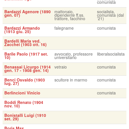
comunista
Bardazzi Agenore (1890
mattonaio,
socialista,
gen. 07)
dipendente ff.ss.
comunista (dal
trattore, facchino
'21)
Bardazzi Armando
falegname
comunista
(1913 giu. 25)
Bardelli Maria ved.
Zacchei (1903 ott. 16)
Barile Paolo (1917 set.
avvocato, professore
liberalsocialista
10)
universitario
Benassai Licurgo (1914
vetraio
comunista
gen. 17 - 1908 gen. 14)
Benci Osvaldo (1903
scultore in marmo
comunista
lug. 27)
Berlincioni Vinicio
comunista
Boddi Renato (1904
nov. 10)
Bonistalli Luigi (1910
set. 29)
Boris Max