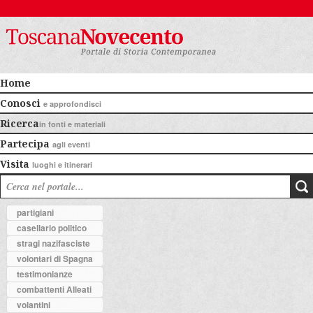
Home
Conosci
e approfondisci
Ricerca
in fonti e materiali
Partecipa
agli eventi
Visita
luoghi e itinerari
partigiani
casellario politico
stragi nazifasciste
volontari di Spagna
testimonianze
combattenti Alleati
volantini