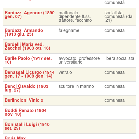
comunista
Bardazzi Agenore (1890
mattonaio,
socialista,
gen. 07)
dipendente ff.ss.
comunista (dal
trattore, facchino
'21)
Bardazzi Armando
falegname
comunista
(1913 giu. 25)
Bardelli Maria ved.
Zacchei (1903 ott. 16)
Barile Paolo (1917 set.
avvocato, professore
liberalsocialista
10)
universitario
Benassai Licurgo (1914
vetraio
comunista
gen. 17 - 1908 gen. 14)
Benci Osvaldo (1903
scultore in marmo
comunista
lug. 27)
Berlincioni Vinicio
comunista
Boddi Renato (1904
nov. 10)
Bonistalli Luigi (1910
set. 29)
Boris Max