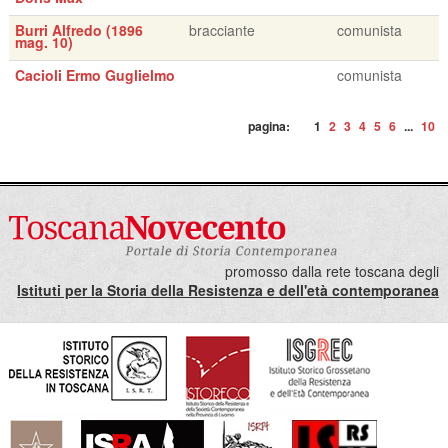
Burri Alfredo (1896
bracciante
comunista
mag. 10)
Cacioli Ermo Guglielmo
comunista
pagina:
1
2
3
4
5
6
...
10
promosso dalla rete toscana degli
Istituti per la Storia della Resistenza e dell'età contemporanea