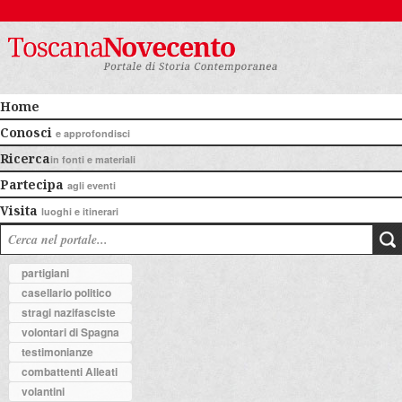
Home
Conosci
e approfondisci
Ricerca
in fonti e materiali
Partecipa
agli eventi
Visita
luoghi e itinerari
partigiani
casellario politico
stragi nazifasciste
volontari di Spagna
testimonianze
combattenti Alleati
volantini