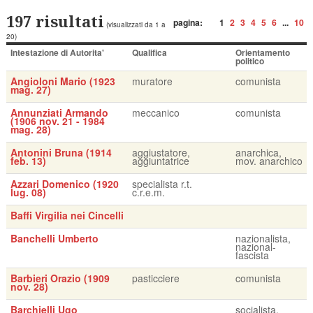
197 risultati
pagina:
1
2
3
4
5
6
...
10
(visualizzati da 1 a
20)
Intestazione di Autorita'
Qualifica
Orientamento
politico
Angioloni Mario (1923
muratore
comunista
mag. 27)
Annunziati Armando
meccanico
comunista
(1906 nov. 21 - 1984
mag. 28)
Antonini Bruna (1914
aggiustatore,
anarchica,
feb. 13)
aggiuntatrice
mov. anarchico
Azzari Domenico (1920
specialista r.t.
lug. 08)
c.r.e.m.
Baffi Virgilia nei Cincelli
Banchelli Umberto
nazionalista,
nazional-
fascista
Barbieri Orazio (1909
pasticciere
comunista
nov. 28)
Barchielli Ugo
socialista,