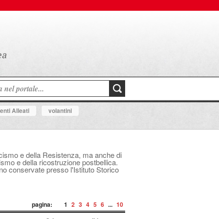
nti Alleati
volantini
fascismo e della Resistenza, ma anche di
mo e della ricostruzione postbellica.
ono conservate presso l'Istituto Storico
pagina:
1
2
3
4
5
6
...
10