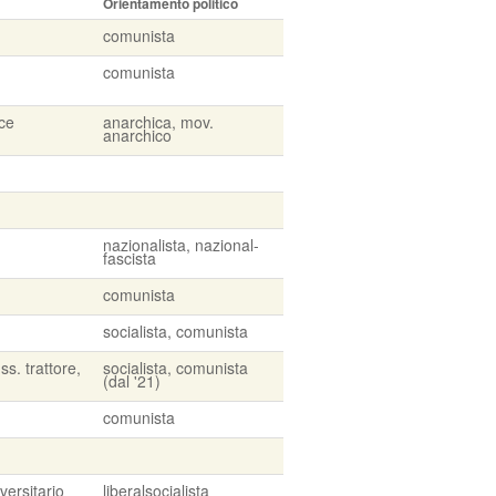
Orientamento politico
comunista
comunista
ice
anarchica, mov.
anarchico
nazionalista, nazional-
fascista
comunista
socialista, comunista
ss. trattore,
socialista, comunista
(dal '21)
comunista
versitario
liberalsocialista