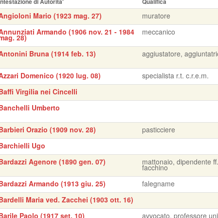
Intestazione di Autorita'
Qualifica
Angioloni Mario (1923 mag. 27)
muratore
Annunziati Armando (1906 nov. 21 - 1984
meccanico
mag. 28)
Antonini Bruna (1914 feb. 13)
aggiustatore, aggiuntatr
Azzari Domenico (1920 lug. 08)
specialista r.t. c.r.e.m.
Baffi Virgilia nei Cincelli
Banchelli Umberto
Barbieri Orazio (1909 nov. 28)
pasticciere
Barchielli Ugo
Bardazzi Agenore (1890 gen. 07)
mattonaio, dipendente ff.
facchino
Bardazzi Armando (1913 giu. 25)
falegname
Bardelli Maria ved. Zacchei (1903 ott. 16)
Barile Paolo (1917 set. 10)
avvocato, professore uni