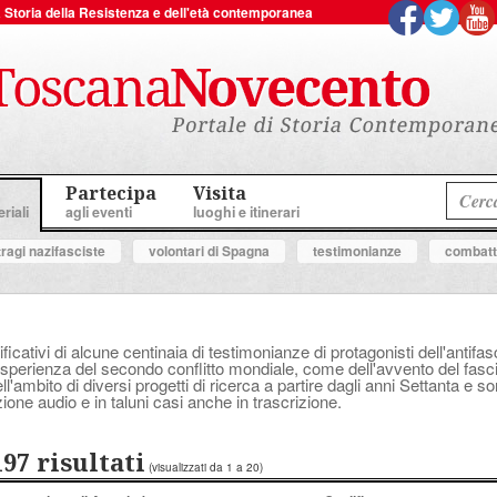
 la Storia della Resistenza e dell'età contemporanea
Partecipa
Visita
riali
agli eventi
luoghi e itinerari
tragi nazifasciste
volontari di Spagna
testimonianze
combatte
ificativi di alcune centinaia di testimonianze di protagonisti dell'anti
perienza del secondo conflitto mondiale, come dell'avvento del fascis
'ambito di diversi progetti di ricerca a partire dagli anni Settanta e s
ione audio e in taluni casi anche in trascrizione.
197 risultati
(visualizzati da 1 a 20)