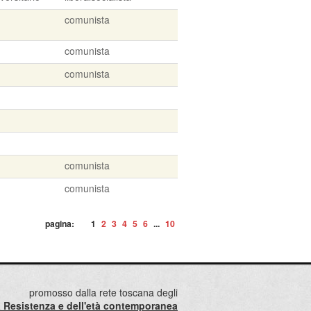
comunista
comunista
comunista
comunista
comunista
pagina:
1
2
3
4
5
6
...
10
promosso dalla rete toscana degli
lla Resistenza e dell'età contemporanea