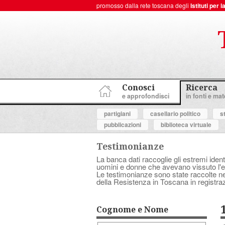
promosso dalla rete toscana degli
Istituti per
ToscanaNovecento Portale di Storia Contemporanea
Conosci
Ricerca
e approfondisci
in fonti e mate
partigiani
casellario politico
s
pubblicazioni
biblioteca virtuale
Testimonianze
La banca dati raccoglie gli estremi ident
uomini e donne che avevano vissuto l'es
Le testimonianze sono state raccolte nell
della Resistenza in Toscana in registraz
Cognome e Nome