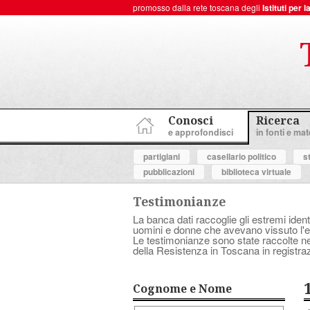
promosso dalla rete toscana degli
Istituti per
ToscanaNovecento Portale di Storia Contemporanea
Conosci
Ricerca
e approfondisci
in fonti e mate
partigiani
casellario politico
s
pubblicazioni
biblioteca virtuale
Testimonianze
La banca dati raccoglie gli estremi ident
uomini e donne che avevano vissuto l'es
Le testimonianze sono state raccolte nell
della Resistenza in Toscana in registraz
Cognome e Nome