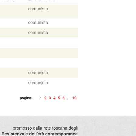
comunista
comunista
comunista
comunista
comunista
pagina:
1
2
3
4
5
6
...
10
promosso dalla rete toscana degli
lla Resistenza e dell'età contemporanea