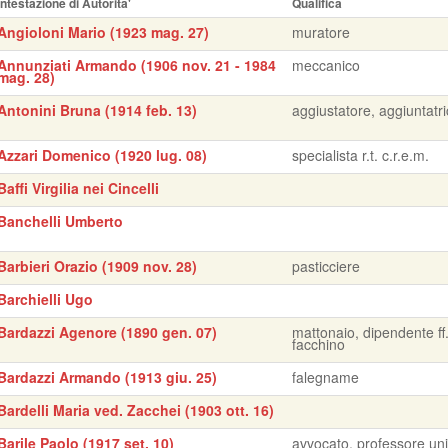
Intestazione di Autorita'
Qualifica
Angioloni Mario (1923 mag. 27)
muratore
Annunziati Armando (1906 nov. 21 - 1984
meccanico
mag. 28)
Antonini Bruna (1914 feb. 13)
aggiustatore, aggiuntatr
Azzari Domenico (1920 lug. 08)
specialista r.t. c.r.e.m.
Baffi Virgilia nei Cincelli
Banchelli Umberto
Barbieri Orazio (1909 nov. 28)
pasticciere
Barchielli Ugo
Bardazzi Agenore (1890 gen. 07)
mattonaio, dipendente ff.
facchino
Bardazzi Armando (1913 giu. 25)
falegname
Bardelli Maria ved. Zacchei (1903 ott. 16)
Barile Paolo (1917 set. 10)
avvocato, professore uni