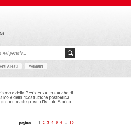
nti Alleati
volantini
fascismo e della Resistenza, ma anche di
mo e della ricostruzione postbellica.
ono conservate presso l'Istituto Storico
pagina:
1
2
3
4
5
6
...
10