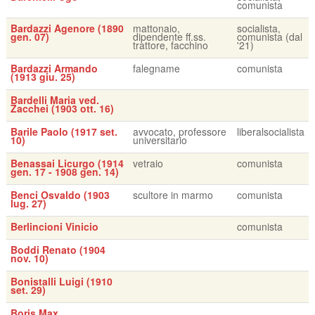
comunista
Bardazzi Agenore (1890
mattonaio,
socialista,
gen. 07)
dipendente ff.ss.
comunista (dal
trattore, facchino
'21)
Bardazzi Armando
falegname
comunista
(1913 giu. 25)
Bardelli Maria ved.
Zacchei (1903 ott. 16)
Barile Paolo (1917 set.
avvocato, professore
liberalsocialista
10)
universitario
Benassai Licurgo (1914
vetraio
comunista
gen. 17 - 1908 gen. 14)
Benci Osvaldo (1903
scultore in marmo
comunista
lug. 27)
Berlincioni Vinicio
comunista
Boddi Renato (1904
nov. 10)
Bonistalli Luigi (1910
set. 29)
Boris Max