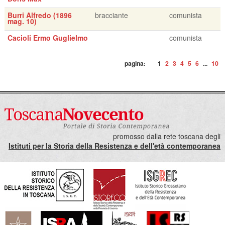
Burri Alfredo (1896
bracciante
comunista
mag. 10)
Cacioli Ermo Guglielmo
comunista
pagina:
1
2
3
4
5
6
...
10
promosso dalla rete toscana degli
Istituti per la Storia della Resistenza e dell'età contemporanea