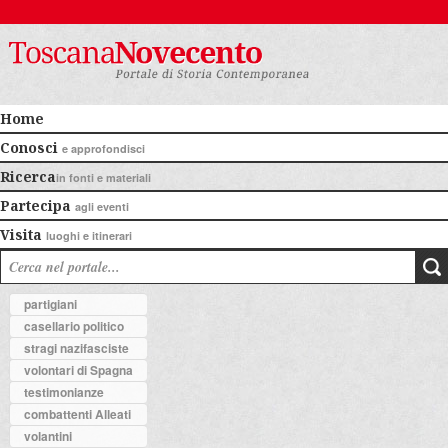
Home
Conosci
e approfondisci
Ricerca
in fonti e materiali
Partecipa
agli eventi
Visita
luoghi e itinerari
partigiani
casellario politico
stragi nazifasciste
volontari di Spagna
testimonianze
combattenti Alleati
volantini