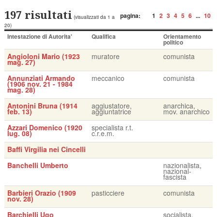
197 risultati
pagina:
1
2
3
4
5
6
...
10
(visualizzati da 1 a
20)
Intestazione di Autorita'
Qualifica
Orientamento
politico
Angioloni Mario (1923
muratore
comunista
mag. 27)
Annunziati Armando
meccanico
comunista
(1906 nov. 21 - 1984
mag. 28)
Antonini Bruna (1914
aggiustatore,
anarchica,
feb. 13)
aggiuntatrice
mov. anarchico
Azzari Domenico (1920
specialista r.t.
lug. 08)
c.r.e.m.
Baffi Virgilia nei Cincelli
Banchelli Umberto
nazionalista,
nazional-
fascista
Barbieri Orazio (1909
pasticciere
comunista
nov. 28)
Barchielli Ugo
socialista,