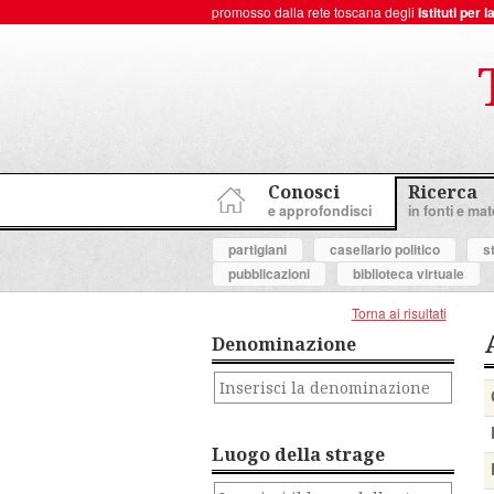
promosso dalla rete toscana degli
Istituti per
ToscanaNovecento Portale di Storia Contemporanea
Conosci
Ricerca
e approfondisci
in fonti e mate
partigiani
casellario politico
s
pubblicazioni
biblioteca virtuale
Torna ai risultati
Denominazione
Luogo della strage