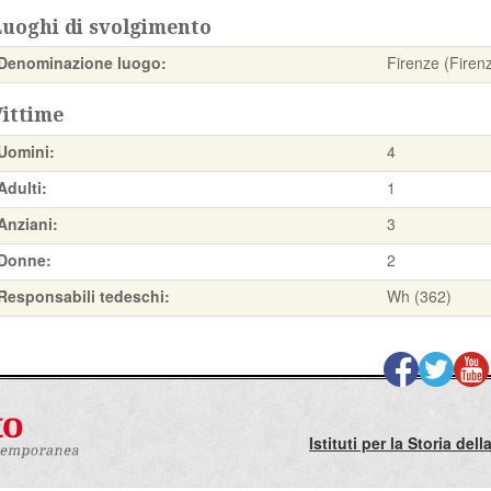
Luoghi di svolgimento
Denominazione luogo:
Firenze (Firen
Vittime
Uomini:
4
Adulti:
1
Anziani:
3
Donne:
2
Responsabili tedeschi:
Wh (362)
Istituti per la Storia de