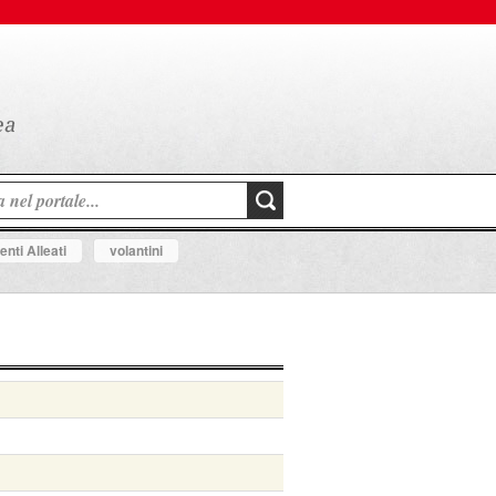
nti Alleati
volantini