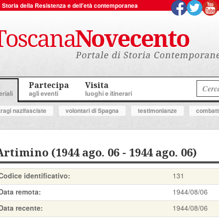
 la Storia della Resistenza e dell'età contemporanea
Partecipa
Visita
riali
agli eventi
luoghi e itinerari
tragi nazifasciste
volontari di Spagna
testimonianze
combatte
Artimino (1944 ago. 06 - 1944 ago. 06)
Codice identificativo:
131
Data remota:
1944/08/06
Data recente:
1944/08/06