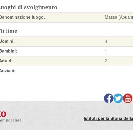
Luoghi di svolgimento
Denominazione luogo:
Massa (Apuani
Vittime
Uomini:
4
Bambini:
1
Adulti:
2
Anziani:
1
Istituti per la Storia de