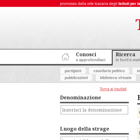
promosso dalla rete toscana degli
Istituti per
ToscanaNovecento Portale di Storia Contemporanea
Conosci
Ricerca
e approfondisci
in fonti e mate
partigiani
casellario politico
s
pubblicazioni
biblioteca virtuale
Torna ai risultati
Denominazione
Luogo della strage