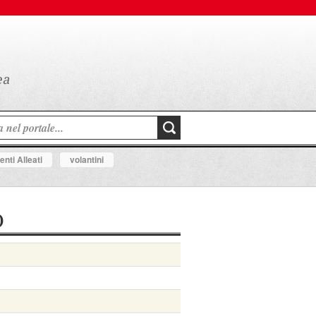
nti Alleati
volantini
)