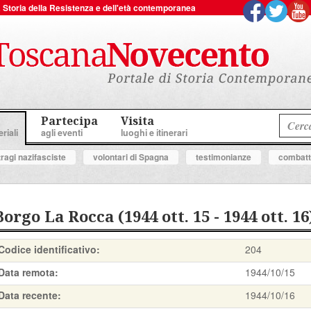
 la Storia della Resistenza e dell'età contemporanea
Partecipa
Visita
riali
agli eventi
luoghi e itinerari
tragi nazifasciste
volontari di Spagna
testimonianze
combatte
Borgo La Rocca (1944 ott. 15 - 1944 ott. 16
Codice identificativo:
204
Data remota:
1944/10/15
Data recente:
1944/10/16