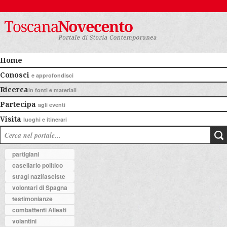
Home
Conosci
e approfondisci
Ricerca
in fonti e materiali
Partecipa
agli eventi
Visita
luoghi e itinerari
partigiani
casellario politico
stragi nazifasciste
volontari di Spagna
testimonianze
combattenti Alleati
volantini