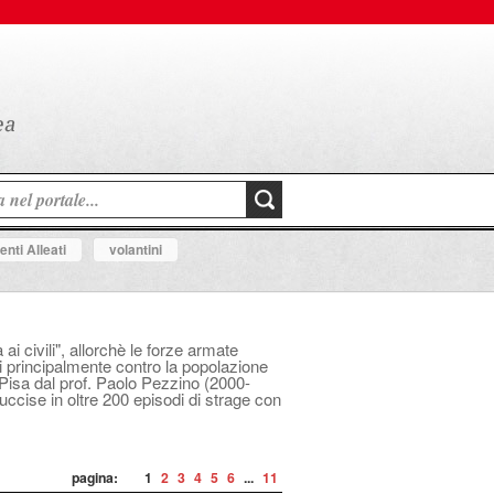
nti Alleati
volantini
i civili", allorchè le forze armate
i principalmente contro la popolazione
i Pisa dal prof. Paolo Pezzino (2000-
uccise in oltre 200 episodi di strage con
pagina:
1
2
3
4
5
6
...
11