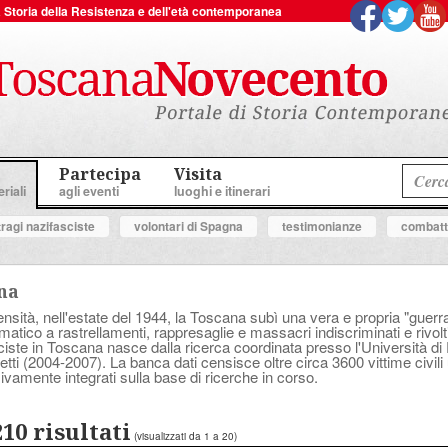
 la Storia della Resistenza e dell'età contemporanea
Partecipa
Visita
riali
agli eventi
luoghi e itinerari
tragi nazifasciste
volontari di Spagna
testimonianze
combatte
ana
sità, nell'estate del 1944, la Toscana subì una vera e propria "guerra a
tico a rastrellamenti, rappresaglie e massacri indiscriminati e rivolt
asciste in Toscana nasce dalla ricerca coordinata presso l'Università d
tti (2004-2007). La banca dati censisce oltre circa 3600 vittime civili 
ivamente integrati sulla base di ricerche in corso.
210 risultati
(visualizzati da 1 a 20)