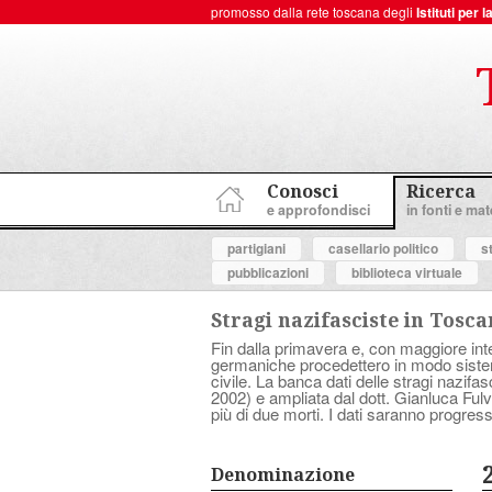
promosso dalla rete toscana degli
Istituti per
ToscanaNovecento Portale di Storia Contemporanea
Conosci
Ricerca
e approfondisci
in fonti e mate
partigiani
casellario politico
s
pubblicazioni
biblioteca virtuale
Stragi nazifasciste in Tosc
Fin dalla primavera e, con maggiore inten
germaniche procedettero in modo sistema
civile. La banca dati delle stragi nazif
2002) e ampliata dal dott. Gianluca Fulve
più di due morti. I dati saranno progress
Denominazione