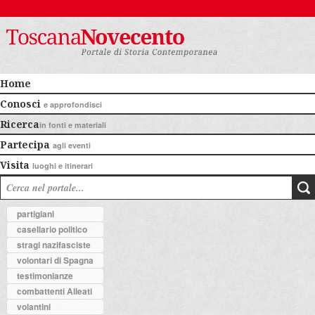
Home
Conosci
e approfondisci
Ricerca
in fonti e materiali
Partecipa
agli eventi
Visita
luoghi e itinerari
partigiani
casellario politico
stragi nazifasciste
volontari di Spagna
testimonianze
combattenti Alleati
volantini