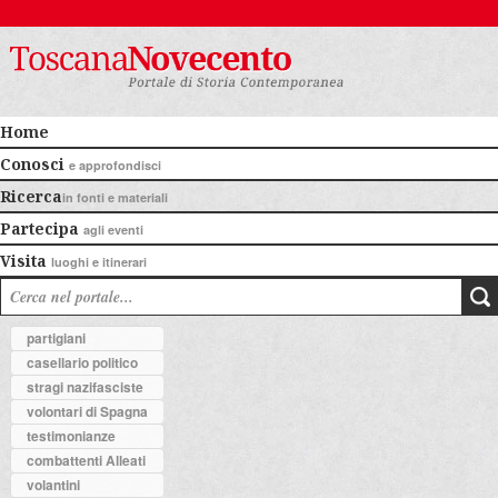
Home
Conosci
e approfondisci
Ricerca
in fonti e materiali
Partecipa
agli eventi
Visita
luoghi e itinerari
partigiani
casellario politico
stragi nazifasciste
volontari di Spagna
testimonianze
combattenti Alleati
volantini