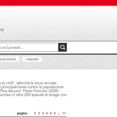
nti Alleati
volantini
i civili", allorchè le forze armate
i principalmente contro la popolazione
i Pisa dal prof. Paolo Pezzino (2000-
uccise in oltre 200 episodi di strage con
pagina:
1
2
3
4
5
6
...
11