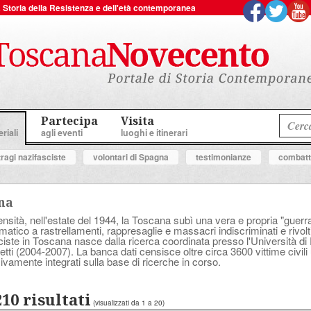
 la Storia della Resistenza e dell'età contemporanea
Partecipa
Visita
riali
agli eventi
luoghi e itinerari
tragi nazifasciste
volontari di Spagna
testimonianze
combatte
ana
sità, nell'estate del 1944, la Toscana subì una vera e propria "guerra a
tico a rastrellamenti, rappresaglie e massacri indiscriminati e rivolt
asciste in Toscana nasce dalla ricerca coordinata presso l'Università d
tti (2004-2007). La banca dati censisce oltre circa 3600 vittime civili 
ivamente integrati sulla base di ricerche in corso.
210 risultati
(visualizzati da 1 a 20)