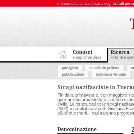
promosso dalla rete toscana degli
Istituti per
ToscanaNovecento Portale di Storia Contemporanea
Conosci
Ricerca
e approfondisci
in fonti e mate
partigiani
casellario politico
s
pubblicazioni
biblioteca virtuale
Stragi nazifasciste in Tosc
Fin dalla primavera e, con maggiore inten
germaniche procedettero in modo sistema
civile. La banca dati delle stragi nazif
2002) e ampliata dal dott. Gianluca Fulve
più di due morti. I dati saranno progress
Denominazione