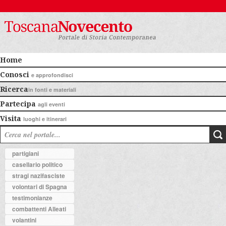
Home
Conosci
e approfondisci
Ricerca
in fonti e materiali
Partecipa
agli eventi
Visita
luoghi e itinerari
partigiani
casellario politico
stragi nazifasciste
volontari di Spagna
testimonianze
combattenti Alleati
volantini