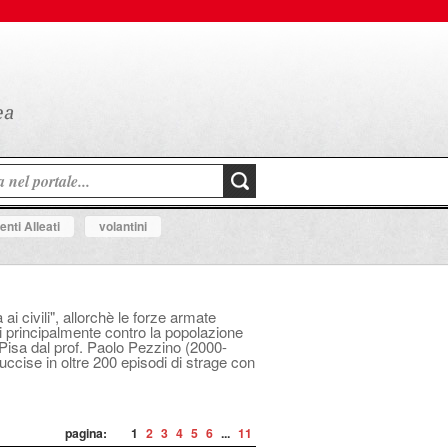
nti Alleati
volantini
i civili", allorchè le forze armate
i principalmente contro la popolazione
i Pisa dal prof. Paolo Pezzino (2000-
uccise in oltre 200 episodi di strage con
pagina:
1
2
3
4
5
6
...
11