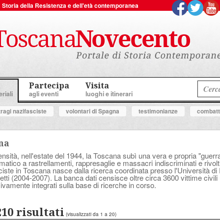
 la Storia della Resistenza e dell'età contemporanea
Partecipa
Visita
riali
agli eventi
luoghi e itinerari
tragi nazifasciste
volontari di Spagna
testimonianze
combatte
ana
sità, nell'estate del 1944, la Toscana subì una vera e propria "guerra a
tico a rastrellamenti, rappresaglie e massacri indiscriminati e rivolt
asciste in Toscana nasce dalla ricerca coordinata presso l'Università d
tti (2004-2007). La banca dati censisce oltre circa 3600 vittime civili 
ivamente integrati sulla base di ricerche in corso.
210 risultati
(visualizzati da 1 a 20)