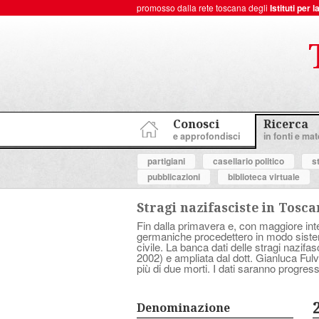
promosso dalla rete toscana degli
Istituti per
ToscanaNovecento Portale di Storia Contemporanea
Conosci
Ricerca
e approfondisci
in fonti e mate
partigiani
casellario politico
s
pubblicazioni
biblioteca virtuale
Stragi nazifasciste in Tosc
Fin dalla primavera e, con maggiore inten
germaniche procedettero in modo sistema
civile. La banca dati delle stragi nazif
2002) e ampliata dal dott. Gianluca Fulve
più di due morti. I dati saranno progress
Denominazione