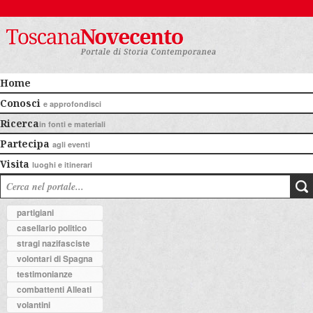
Home
Conosci
e approfondisci
Ricerca
in fonti e materiali
Partecipa
agli eventi
Visita
luoghi e itinerari
partigiani
casellario politico
stragi nazifasciste
volontari di Spagna
testimonianze
combattenti Alleati
volantini