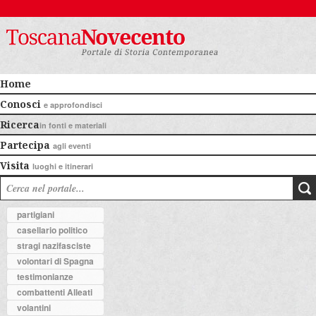
Home
Conosci
e approfondisci
Ricerca
in fonti e materiali
Partecipa
agli eventi
Visita
luoghi e itinerari
partigiani
casellario politico
stragi nazifasciste
volontari di Spagna
testimonianze
combattenti Alleati
volantini