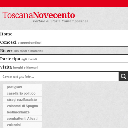
Home
Conosci
e approfondisci
Ricerca
in fonti e materiali
Partecipa
agli eventi
Visita
luoghi e itinerari
partigiani
casellario politico
stragi nazifasciste
volontari di Spagna
testimonianze
combattenti Alleati
volantini