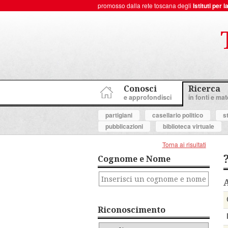
promosso dalla rete toscana degli
Istituti per
ToscanaNovecento Portale di Storia Contemporanea
Conosci
Ricerca
e approfondisci
in fonti e mate
partigiani
casellario politico
s
pubblicazioni
biblioteca virtuale
Torna ai risultati
Cognome e Nome
Riconoscimento