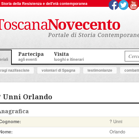
 la Storia della Resistenza e dell'età contemporanea
Partecipa
Visita
riali
agli eventi
luoghi e itinerari
tragi nazifasciste
volontari di Spagna
testimonianze
combatte
? Unni Orlando
Anagrafica
Cognome:
? Unni
Nome:
Orlando