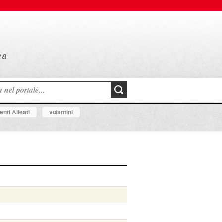
nti Alleati
volantini