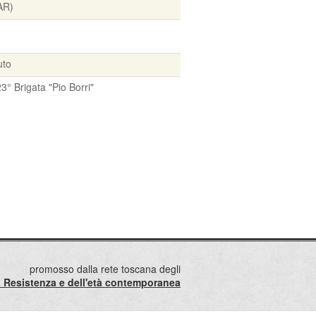
AR)
uto
23° Brigata "Pio Borri"
promosso dalla rete toscana degli
lla Resistenza e dell'età contemporanea