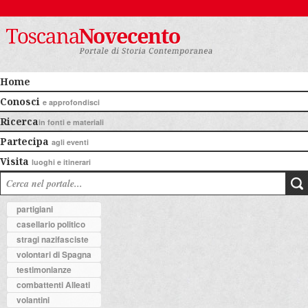
Home
Conosci
e approfondisci
Ricerca
in fonti e materiali
Partecipa
agli eventi
Visita
luoghi e itinerari
partigiani
casellario politico
stragi nazifasciste
volontari di Spagna
testimonianze
combattenti Alleati
volantini