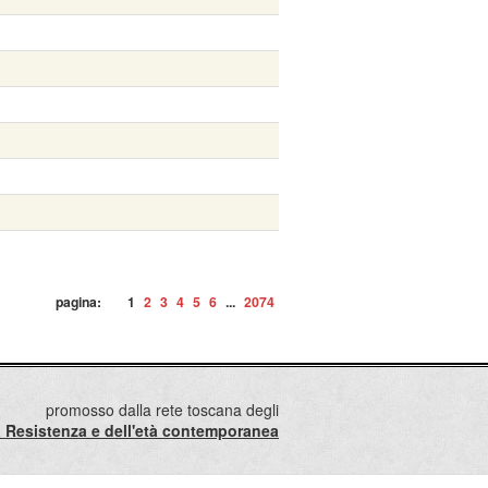
pagina:
1
2
3
4
5
6
...
2074
promosso dalla rete toscana degli
lla Resistenza e dell'età contemporanea