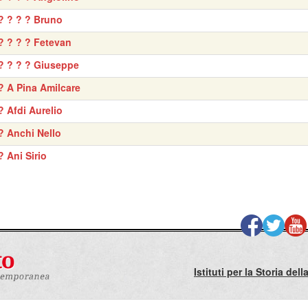
? ? ? ? Bruno
? ? ? ? Fetevan
? ? ? ? Giuseppe
? A Pina Amilcare
? Afdi Aurelio
? Anchi Nello
? Ani Sirio
Istituti per la Storia de