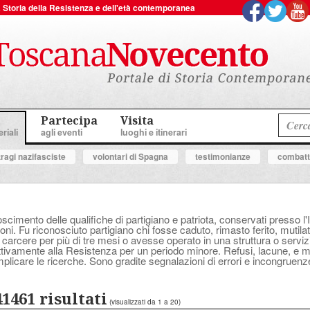
 la Storia della Resistenza e dell'età contemporanea
Partecipa
Visita
riali
agli eventi
luoghi e itinerari
tragi nazifasciste
volontari di Spagna
testimonianze
combatte
oscimento delle qualifiche di partigiano e patriota, conservati presso l'
ni. Fu riconosciuto partigiano chi fosse caduto, rimasto ferito, mutilat
 carcere per più di tre mesi o avesse operato in una struttura o serv
attivamente alla Resistenza per un periodo minore. Refusi, lacune, e
plicare le ricerche. Sono gradite segnalazioni di errori e incongruenz
41461 risultati
(visualizzati da 1 a 20)