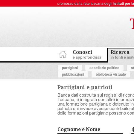
promosso dalla rete toscana degli
Istituti per
ToscanaNovecento Portale di Storia Contemporanea
Conosci
Ricerca
e approfondisci
in fonti e mate
partigiani
casellario politico
s
pubblicazioni
biblioteca virtuale
Partigiani e patrioti
Banca dati costruita sui registri di ricon
Toscana, e integrata con altre informazio
una formazione partigiana o detenuto in
patriota chi invece avesse contribuito 
delle formazioni partigiane possono com
Cognome e Nome