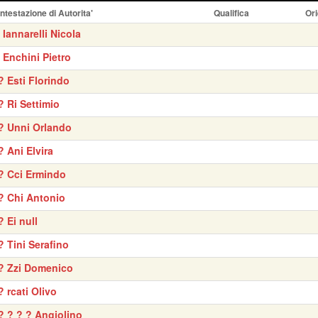
Intestazione di Autorita'
Qualifica
Ori
' Iannarelli Nicola
' Enchini Pietro
? Esti Florindo
? Ri Settimio
? Unni Orlando
? Ani Elvira
? Cci Ermindo
? Chi Antonio
? Ei null
? Tini Serafino
? Zzi Domenico
? rcati Olivo
? ? ? ? Angiolino