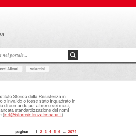
nti Alleati
volantini
Istituto Storico della Resistenza in
o o invalido o fosse stato inquadrato in
izio di comando per almeno sei mesi,
 mancata standardizzazione dei nomi
e (
isrt@istoresistenzatoscana.it
).
pagina:
1
2
3
4
5
6
...
2074