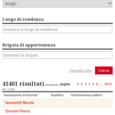
Luogo di residenza
Brigata di appartenenza
Cerca
41461 risultati
pagina:
1
2
3
4
5
6
...
2074
(visualizzati
da 1 a 20)
Intestazione di Autorita'
Qualifica
Orientamento politico
' Iannarelli Nicola
' Enchini Pietro