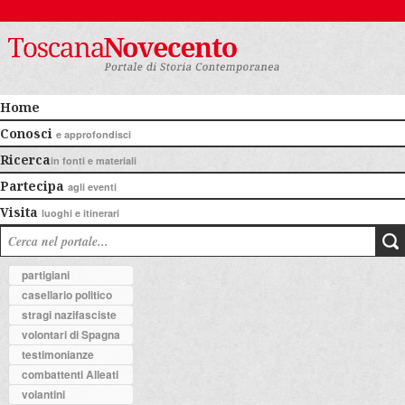
Home
Conosci
e approfondisci
Ricerca
in fonti e materiali
Partecipa
agli eventi
Visita
luoghi e itinerari
partigiani
casellario politico
stragi nazifasciste
volontari di Spagna
testimonianze
combattenti Alleati
volantini