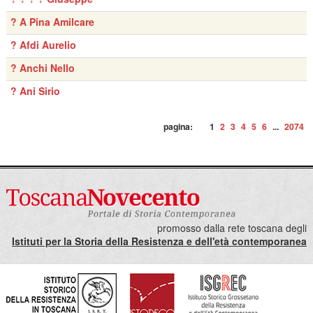
? A Pina Amilcare
? Afdi Aurelio
? Anchi Nello
? Ani Sirio
pagina:
1
2
3
4
5
6
...
2074
promosso dalla rete toscana degli
Istituti per la Storia della Resistenza e dell'età contemporanea