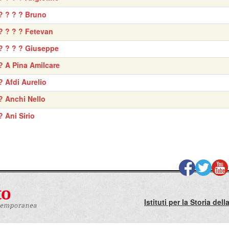
? ? ? ? Bruno
? ? ? ? Fetevan
? ? ? ? Giuseppe
? A Pina Amilcare
? Afdi Aurelio
? Anchi Nello
? Ani Sirio
Istituti per la Storia de