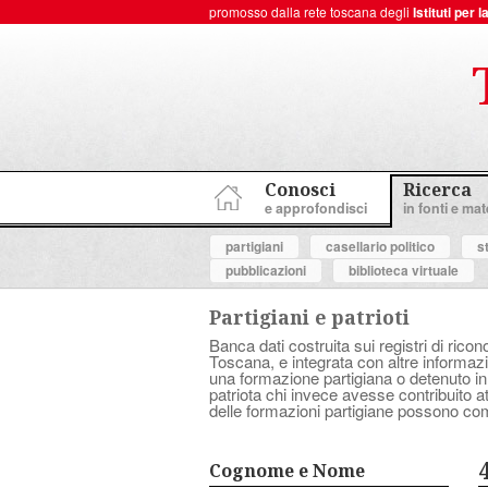
promosso dalla rete toscana degli
Istituti per
ToscanaNovecento Portale di Storia Contemporanea
Conosci
Ricerca
e approfondisci
in fonti e mate
partigiani
casellario politico
s
pubblicazioni
biblioteca virtuale
Partigiani e patrioti
Banca dati costruita sui registri di ricon
Toscana, e integrata con altre informazio
una formazione partigiana o detenuto in
patriota chi invece avesse contribuito 
delle formazioni partigiane possono com
Cognome e Nome