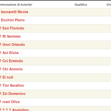
Intestazione di Autorita'
Qualifica
Ori
' Iannarelli Nicola
' Enchini Pietro
? Esti Florindo
? Ri Settimio
? Unni Orlando
? Ani Elvira
? Cci Ermindo
? Chi Antonio
? Ei null
? Tini Serafino
? Zzi Domenico
? rcati Olivo
? ? ? ? Angiolino