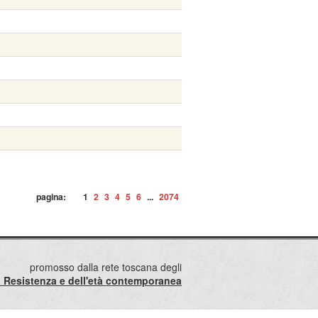
pagina:
1
2
3
4
5
6
...
2074
promosso dalla rete toscana degli
lla Resistenza e dell'età contemporanea