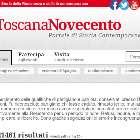
 la Storia della Resistenza e dell'età contemporanea
Partecipa
Visita
riali
agli eventi
luoghi e itinerari
tragi nazifasciste
volontari di Spagna
testimonianze
combatte
oscimento delle qualifiche di partigiano e patriota, conservati presso l'
ni. Fu riconosciuto partigiano chi fosse caduto, rimasto ferito, mutilat
 carcere per più di tre mesi o avesse operato in una struttura o serv
attivamente alla Resistenza per un periodo minore. Refusi, lacune, e
plicare le ricerche. Sono gradite segnalazioni di errori e incongruenz
41461 risultati
(visualizzati da 1 a 20)