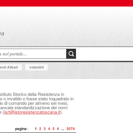
nti Alleati
volantini
Istituto Storico della Resistenza in
o o invalido o fosse stato inquadrato in
izio di comando per almeno sei mesi,
 mancata standardizzazione dei nomi
e (
isrt@istoresistenzatoscana.it
).
pagina:
1
2
3
4
5
6
...
2074