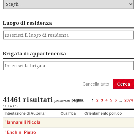
Luogo di residenza
Brigata di appartenenza
Cerca
41461 risultati
pagina:
1
2
3
4
5
6
...
2074
(visualizzati
da 1 a 20)
Intestazione di Autorita'
Qualifica
Orientamento politico
' Iannarelli Nicola
' Enchini Pietro