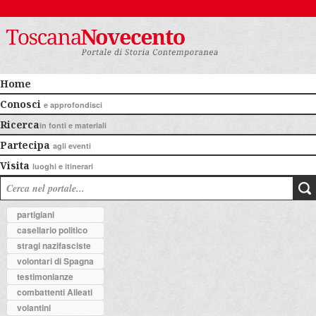
Home
Conosci
e approfondisci
Ricerca
in fonti e materiali
Partecipa
agli eventi
Visita
luoghi e itinerari
partigiani
casellario politico
stragi nazifasciste
volontari di Spagna
testimonianze
combattenti Alleati
volantini