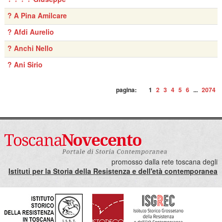
? A Pina Amilcare
? Afdi Aurelio
? Anchi Nello
? Ani Sirio
pagina:
1
2
3
4
5
6
...
2074
promosso dalla rete toscana degli
Istituti per la Storia della Resistenza e dell'età contemporanea