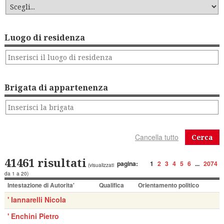
Luogo di residenza
Brigata di appartenenza
Cerca
41461 risultati
pagina:
1
2
3
4
5
6
...
2074
(visualizzati
da 1 a 20)
Intestazione di Autorita'
Qualifica
Orientamento politico
' Iannarelli Nicola
' Enchini Pietro