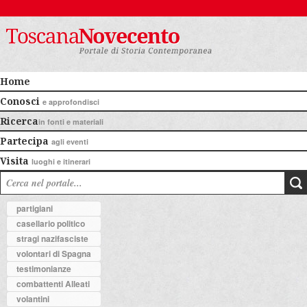
Home
Conosci
e approfondisci
Ricerca
in fonti e materiali
Partecipa
agli eventi
Visita
luoghi e itinerari
partigiani
casellario politico
stragi nazifasciste
volontari di Spagna
testimonianze
combattenti Alleati
volantini