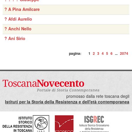
? A Pina Amilcare
? Afdi Aurelio
? Anchi Nello
? Ani Sirio
pagina:
1
2
3
4
5
6
...
2074
promosso dalla rete toscana degli
Istituti per la Storia della Resistenza e dell'età contemporanea