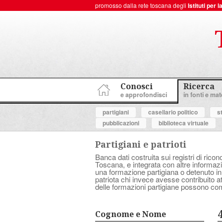
promosso dalla rete toscana degli
Istituti per
ToscanaNovecento Portale di Storia Contemporanea
Conosci
Ricerca
e approfondisci
in fonti e mate
partigiani
casellario politico
s
pubblicazioni
biblioteca virtuale
Partigiani e patrioti
Banca dati costruita sui registri di ricon
Toscana, e integrata con altre informazio
una formazione partigiana o detenuto in
patriota chi invece avesse contribuito 
delle formazioni partigiane possono com
Cognome e Nome