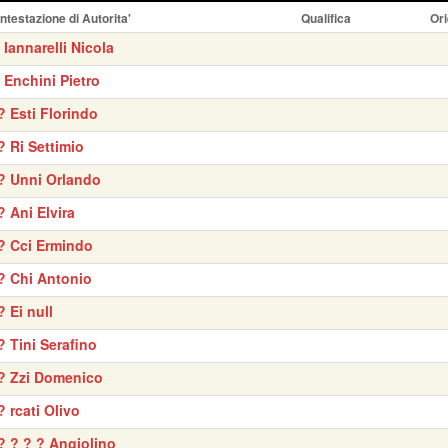
Intestazione di Autorita'
Qualifica
Ori
' Iannarelli Nicola
' Enchini Pietro
? Esti Florindo
? Ri Settimio
? Unni Orlando
? Ani Elvira
? Cci Ermindo
? Chi Antonio
? Ei null
? Tini Serafino
? Zzi Domenico
? rcati Olivo
? ? ? ? Angiolino