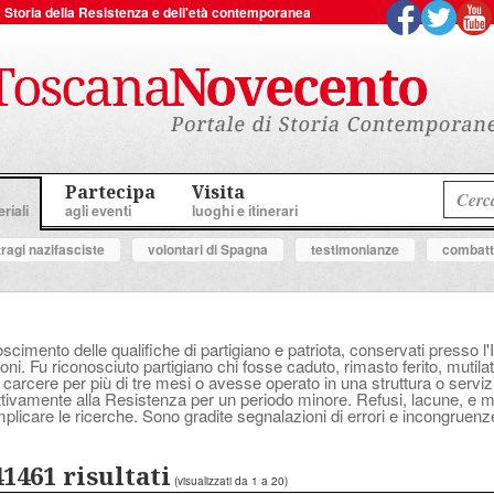
 la Storia della Resistenza e dell'età contemporanea
Partecipa
Visita
riali
agli eventi
luoghi e itinerari
tragi nazifasciste
volontari di Spagna
testimonianze
combatte
oscimento delle qualifiche di partigiano e patriota, conservati presso l'
ni. Fu riconosciuto partigiano chi fosse caduto, rimasto ferito, mutilat
 carcere per più di tre mesi o avesse operato in una struttura o serv
attivamente alla Resistenza per un periodo minore. Refusi, lacune, e
plicare le ricerche. Sono gradite segnalazioni di errori e incongruenz
41461 risultati
(visualizzati da 1 a 20)