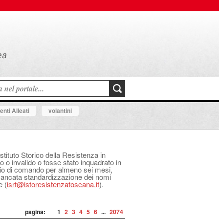
nti Alleati
volantini
Istituto Storico della Resistenza in
o o invalido o fosse stato inquadrato in
izio di comando per almeno sei mesi,
 mancata standardizzazione dei nomi
e (
isrt@istoresistenzatoscana.it
).
pagina:
1
2
3
4
5
6
...
2074