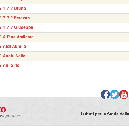
? ? ? ? Bruno
? ? ? ? Fetevan
? ? ? ? Giuseppe
? A Pina Amilcare
? Afdi Aurelio
? Anchi Nello
? Ani Sirio
Istituti per la Storia de