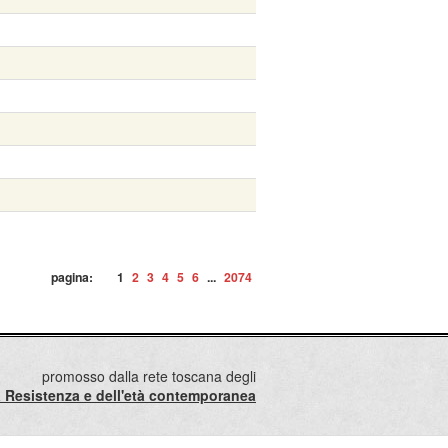
pagina:
1
2
3
4
5
6
...
2074
promosso dalla rete toscana degli
lla Resistenza e dell'età contemporanea