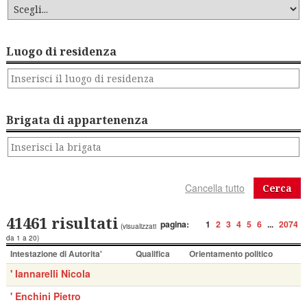
Luogo di residenza
Brigata di appartenenza
Cerca
41461 risultati
pagina:
1
2
3
4
5
6
...
2074
(visualizzati
da 1 a 20)
Intestazione di Autorita'
Qualifica
Orientamento politico
' Iannarelli Nicola
' Enchini Pietro