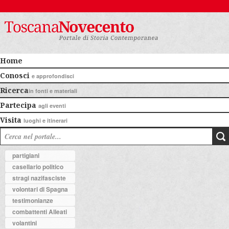
Home
Conosci
e approfondisci
Ricerca
in fonti e materiali
Partecipa
agli eventi
Visita
luoghi e itinerari
partigiani
casellario politico
stragi nazifasciste
volontari di Spagna
testimonianze
combattenti Alleati
volantini