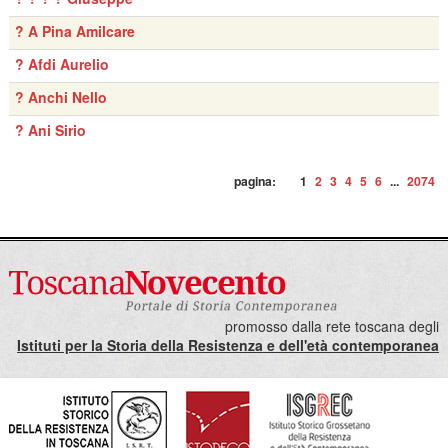
? A Pina Amilcare
? Afdi Aurelio
? Anchi Nello
? Ani Sirio
pagina:
1
2
3
4
5
6
...
2074
promosso dalla rete toscana degli
Istituti per la Storia della Resistenza e dell'età contemporanea