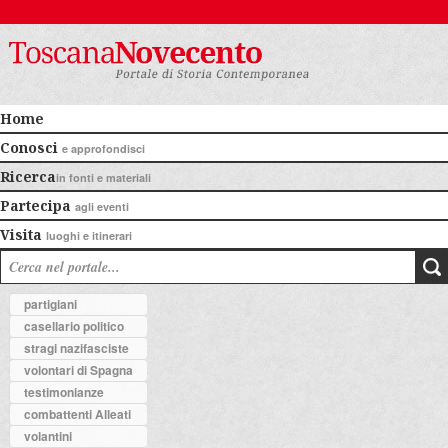
Home
Conosci
e approfondisci
Ricerca
in fonti e materiali
Partecipa
agli eventi
Visita
luoghi e itinerari
partigiani
casellario politico
stragi nazifasciste
volontari di Spagna
testimonianze
combattenti Alleati
volantini