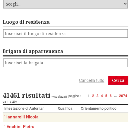
Luogo di residenza
Brigata di appartenenza
Cerca
41461 risultati
pagina:
1
2
3
4
5
6
...
2074
(visualizzati
da 1 a 20)
Intestazione di Autorita'
Qualifica
Orientamento politico
' Iannarelli Nicola
' Enchini Pietro