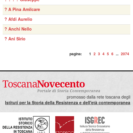
? A Pina Amilcare
? Afdi Aurelio
? Anchi Nello
? Ani Sirio
pagina:
1
2
3
4
5
6
...
2074
promosso dalla rete toscana degli
Istituti per la Storia della Resistenza e dell'età contemporanea