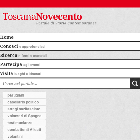
Home
Conosci
e approfondisci
Ricerca
in fonti e materiali
Partecipa
agli eventi
Visita
luoghi e itinerari
partigiani
casellario politico
stragi nazifasciste
volontari di Spagna
testimonianze
combattenti Alleati
volantini