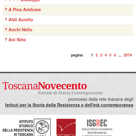
? A Pina Amilcare
? Afdi Aurelio
? Anchi Nello
? Ani Sirio
pagina:
1
2
3
4
5
6
...
2074
promosso dalla rete toscana degli
Istituti per la Storia della Resistenza e dell'età contemporanea