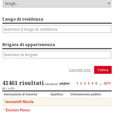
Luogo di residenza
Brigata di appartenenza
Cerca
41461 risultati
pagina:
1
2
3
4
5
6
...
2074
(visualizzati
da 1 a 20)
Intestazione di Autorita'
Qualifica
Orientamento politico
' Iannarelli Nicola
' Enchini Pietro