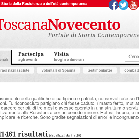
 la Storia della Resistenza e dell'età contemporanea
Partecipa
Visita
riali
agli eventi
luoghi e itinerari
tragi nazifasciste
volontari di Spagna
testimonianze
combatte
oscimento delle qualifiche di partigiano e patriota, conservati presso l'
ni. Fu riconosciuto partigiano chi fosse caduto, rimasto ferito, mutilat
 carcere per più di tre mesi o avesse operato in una struttura o serv
attivamente alla Resistenza per un periodo minore. Refusi, lacune, e
plicare le ricerche. Sono gradite segnalazioni di errori e incongruenz
41461 risultati
(visualizzati da 1 a 20)