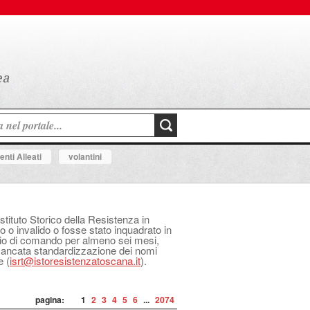
nti Alleati
volantini
Istituto Storico della Resistenza in
o o invalido o fosse stato inquadrato in
izio di comando per almeno sei mesi,
 mancata standardizzazione dei nomi
e (
isrt@istoresistenzatoscana.it
).
pagina:
1
2
3
4
5
6
...
2074