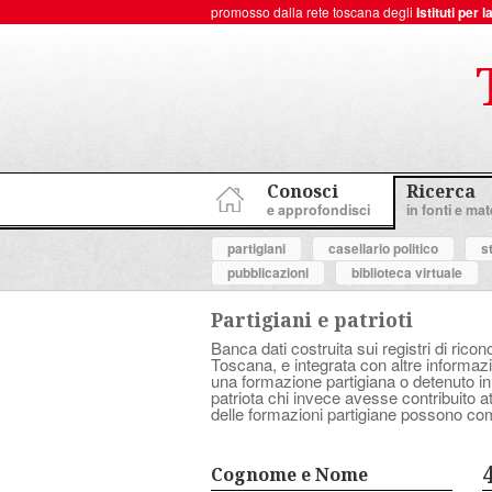
promosso dalla rete toscana degli
Istituti per
ToscanaNovecento Portale di Storia Contemporanea
Conosci
Ricerca
e approfondisci
in fonti e mate
partigiani
casellario politico
s
pubblicazioni
biblioteca virtuale
Partigiani e patrioti
Banca dati costruita sui registri di ricon
Toscana, e integrata con altre informazio
una formazione partigiana o detenuto in
patriota chi invece avesse contribuito 
delle formazioni partigiane possono com
Cognome e Nome