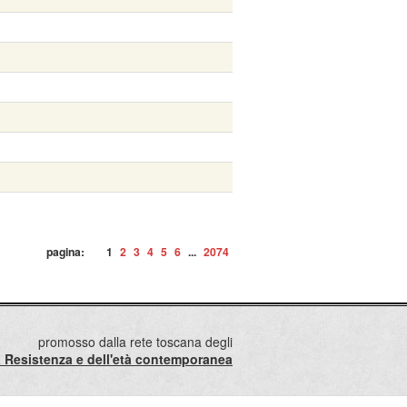
pagina:
1
2
3
4
5
6
...
2074
promosso dalla rete toscana degli
lla Resistenza e dell'età contemporanea