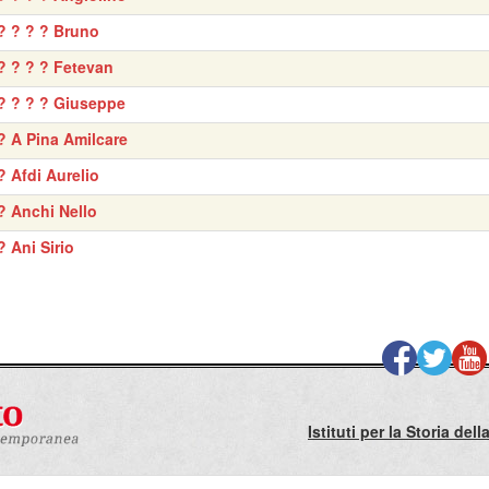
? ? ? ? Bruno
? ? ? ? Fetevan
? ? ? ? Giuseppe
? A Pina Amilcare
? Afdi Aurelio
? Anchi Nello
? Ani Sirio
Istituti per la Storia de