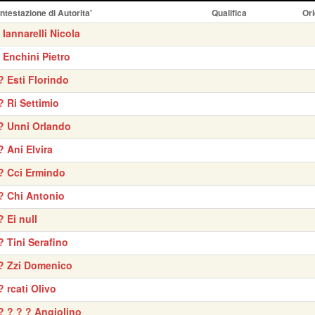
Intestazione di Autorita'
Qualifica
Ori
' Iannarelli Nicola
' Enchini Pietro
? Esti Florindo
? Ri Settimio
? Unni Orlando
? Ani Elvira
? Cci Ermindo
? Chi Antonio
? Ei null
? Tini Serafino
? Zzi Domenico
? rcati Olivo
? ? ? ? Angiolino