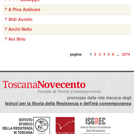
? A Pina Amilcare
? Afdi Aurelio
? Anchi Nello
? Ani Sirio
pagina:
1
2
3
4
5
6
...
2074
promosso dalla rete toscana degli
Istituti per la Storia della Resistenza e dell'età contemporanea