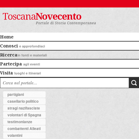
Home
Conosci
e approfondisci
Ricerca
in fonti e materiali
Partecipa
agli eventi
Visita
luoghi e itinerari
partigiani
casellario politico
stragi nazifasciste
volontari di Spagna
testimonianze
combattenti Alleati
volantini