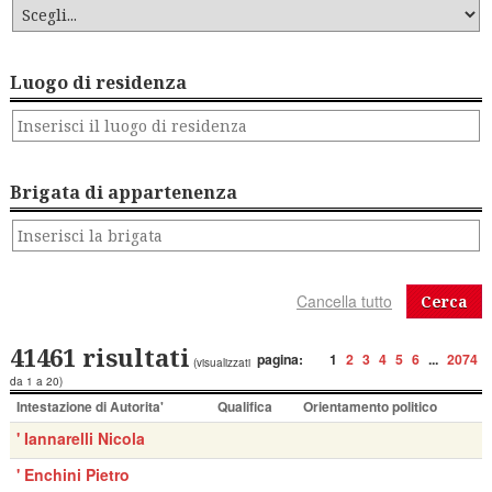
Luogo di residenza
Brigata di appartenenza
Cerca
41461 risultati
pagina:
1
2
3
4
5
6
...
2074
(visualizzati
da 1 a 20)
Intestazione di Autorita'
Qualifica
Orientamento politico
' Iannarelli Nicola
' Enchini Pietro