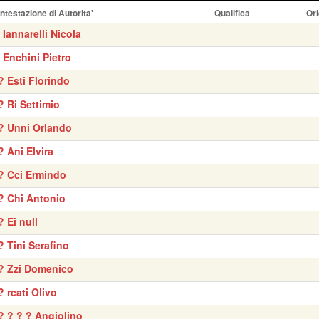
Intestazione di Autorita'
Qualifica
Ori
' Iannarelli Nicola
' Enchini Pietro
? Esti Florindo
? Ri Settimio
? Unni Orlando
? Ani Elvira
? Cci Ermindo
? Chi Antonio
? Ei null
? Tini Serafino
? Zzi Domenico
? rcati Olivo
? ? ? ? Angiolino