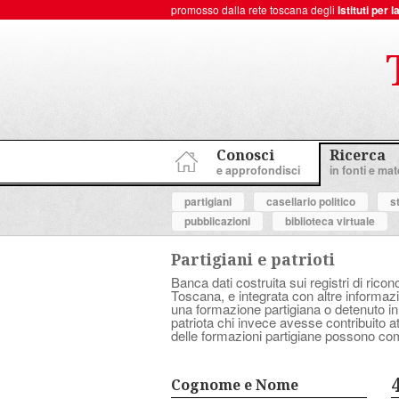
promosso dalla rete toscana degli
Istituti per
ToscanaNovecento Portale di Storia Contemporanea
Conosci
Ricerca
e approfondisci
in fonti e mate
partigiani
casellario politico
s
pubblicazioni
biblioteca virtuale
Partigiani e patrioti
Banca dati costruita sui registri di ricon
Toscana, e integrata con altre informazio
una formazione partigiana o detenuto in
patriota chi invece avesse contribuito 
delle formazioni partigiane possono com
Cognome e Nome