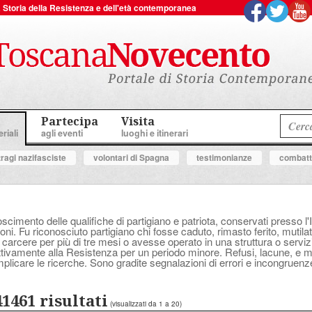
 la Storia della Resistenza e dell'età contemporanea
Partecipa
Visita
riali
agli eventi
luoghi e itinerari
tragi nazifasciste
volontari di Spagna
testimonianze
combatte
oscimento delle qualifiche di partigiano e patriota, conservati presso l'
ni. Fu riconosciuto partigiano chi fosse caduto, rimasto ferito, mutilat
 carcere per più di tre mesi o avesse operato in una struttura o serv
attivamente alla Resistenza per un periodo minore. Refusi, lacune, e
plicare le ricerche. Sono gradite segnalazioni di errori e incongruenz
41461 risultati
(visualizzati da 1 a 20)