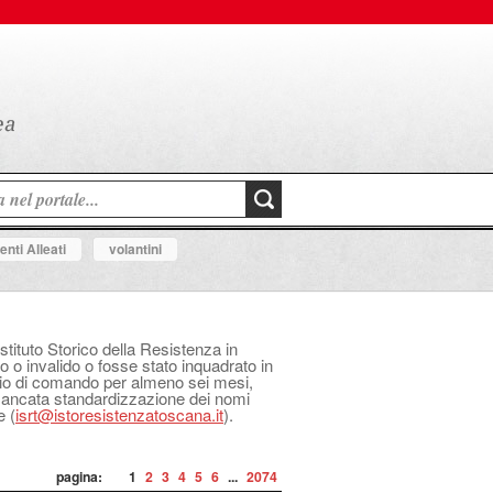
nti Alleati
volantini
Istituto Storico della Resistenza in
o o invalido o fosse stato inquadrato in
izio di comando per almeno sei mesi,
 mancata standardizzazione dei nomi
e (
isrt@istoresistenzatoscana.it
).
pagina:
1
2
3
4
5
6
...
2074