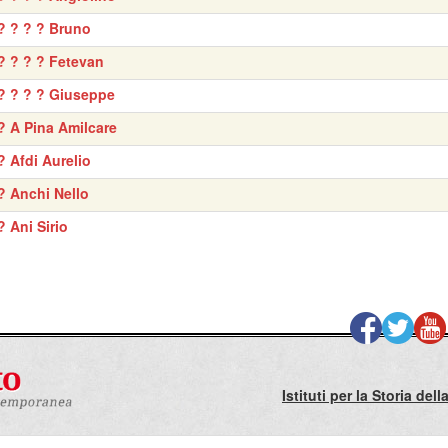
? ? ? ? Bruno
? ? ? ? Fetevan
? ? ? ? Giuseppe
? A Pina Amilcare
? Afdi Aurelio
? Anchi Nello
? Ani Sirio
Istituti per la Storia de