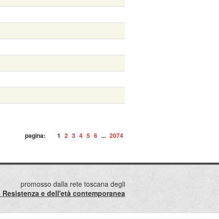
pagina:
1
2
3
4
5
6
...
2074
promosso dalla rete toscana degli
lla Resistenza e dell'età contemporanea