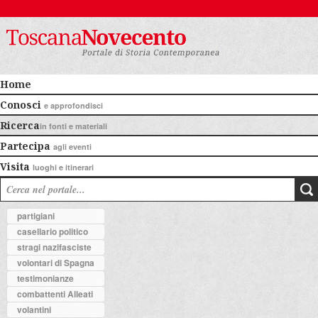
Home
Conosci
e approfondisci
Ricerca
in fonti e materiali
Partecipa
agli eventi
Visita
luoghi e itinerari
partigiani
casellario politico
stragi nazifasciste
volontari di Spagna
testimonianze
combattenti Alleati
volantini