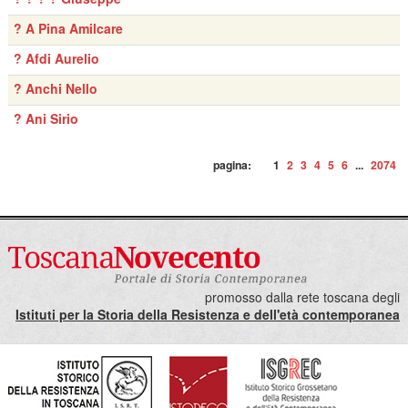
? A Pina Amilcare
? Afdi Aurelio
? Anchi Nello
? Ani Sirio
pagina:
1
2
3
4
5
6
...
2074
promosso dalla rete toscana degli
Istituti per la Storia della Resistenza e dell'età contemporanea