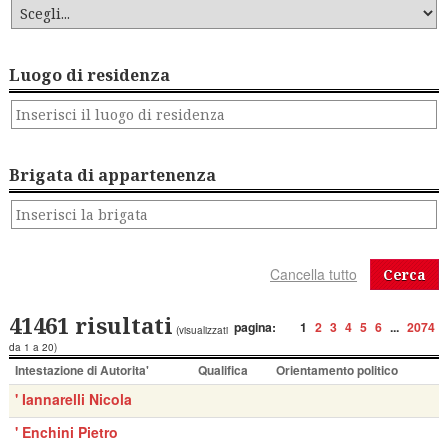
Luogo di residenza
Brigata di appartenenza
Cerca
41461 risultati
pagina:
1
2
3
4
5
6
...
2074
(visualizzati
da 1 a 20)
Intestazione di Autorita'
Qualifica
Orientamento politico
' Iannarelli Nicola
' Enchini Pietro