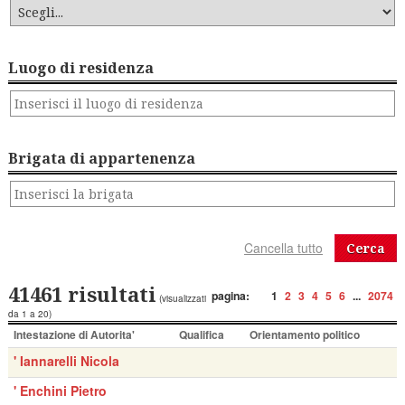
Luogo di residenza
Brigata di appartenenza
Cerca
41461 risultati
pagina:
1
2
3
4
5
6
...
2074
(visualizzati
da 1 a 20)
Intestazione di Autorita'
Qualifica
Orientamento politico
' Iannarelli Nicola
' Enchini Pietro