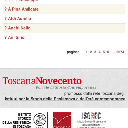
? A Pina Amilcare
? Afdi Aurelio
? Anchi Nello
? Ani Sirio
pagina:
1
2
3
4
5
6
...
2074
promosso dalla rete toscana degli
Istituti per la Storia della Resistenza e dell'età contemporanea