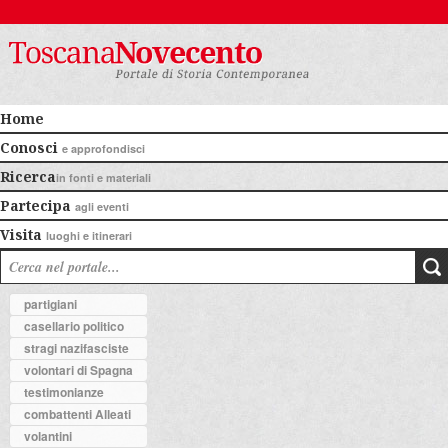
Home
Conosci
e approfondisci
Ricerca
in fonti e materiali
Partecipa
agli eventi
Visita
luoghi e itinerari
partigiani
casellario politico
stragi nazifasciste
volontari di Spagna
testimonianze
combattenti Alleati
volantini